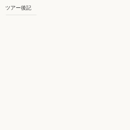
ツアー後記
2018年8月石垣：気を揉むお天気と
石垣BLUE