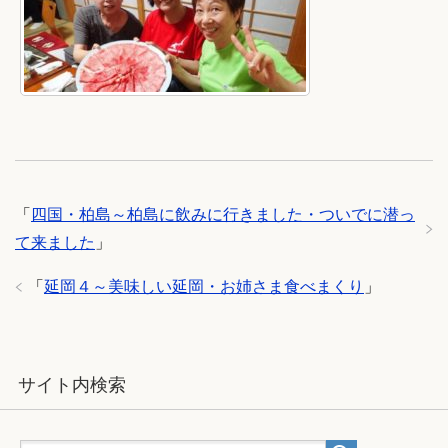
「
四国・柏島～柏島に飲みに行きました・ついでに潜っ
て来ました
」
「
延岡４～美味しい延岡・お姉さま食べまくり
」
サイト内検索