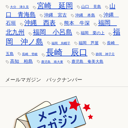
宮崎 延岡
山
山口 見島
大分 津久見
口 青海島
沖縄
沖縄 宮古
沖縄 本島
沖縄 西表
福岡
石垣
熊本 牛深
福
福岡 小呂島
北九州
福岡 栗の上
岡 沖ノ島
福岡 芦屋
長崎
福岡 烏帽子
長崎 辰口
五島
長崎 壱岐
静岡 神子元
高知 柏島
鹿児島 奄美大島
鹿児島 南大東
メールマガジン バックナンバー