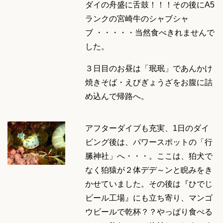
ダイの舟盛に舌鼓！！！その後にA5
ランクの宮崎牛のシャブシャ
ブ ・・・・・当然食べきれませんで
した。
３日目のお昼は「珉珉」であんかけ
焼きそば・えびぎょうざをお腹に詰
め込んで帰路へ。
アフターダイブも充実、1日のダイ
ビング後は、パワースポットの「行
縢神社」へ・・・。ここは、狛犬で
なく狛猿が２体デデ～ンと睨みをき
かせていました。その後は『ひでじ
ビール工場』にも立ち寄り、マンゴ
ウビールで乾杯？？やっぱり食べる