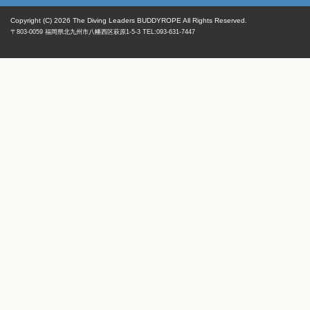
Copyright (C) 2026
The Diving Leaders BUDDYROPE All Rights Reserved.
〒803-0059
福岡県
北九州市八幡西区
萩原1-5-3 TEL:093-631-7447