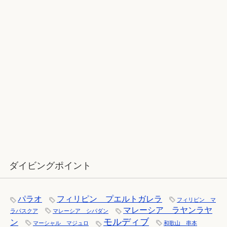
2017ラストダイブ：辰口～魚が纏わ
りついてくる
12月：雪の舞う辰口へ「それでもダ
イバーは潜ります」
ダイビングポイント
パラオ
フィリピン プエルトガレラ
フィリピン マ
マレーシア ラヤンラヤ
ラパスクア
マレーシア シパダン
モルディブ
ン
マーシャル マジュロ
和歌山 串本