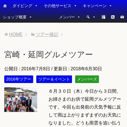
ダイビング
その他サービス
キャンペーン
ショップ概要
メンバー
HOME
ツアー後記
宮崎・延岡グルメツアー
公開日 :
2016年7月8日
/ 更新日 :
2018年6月30日
2016年ツアー
ツアー＆イベント
メンバーズ
６月３０日（木）今日から３日間、
お姉さまのお供で延岡グルメツアー
です。今回も出発前の天気予報に反
して雨は上がりまずまずのお天気に
なりました。どうも雨雲を追い払う