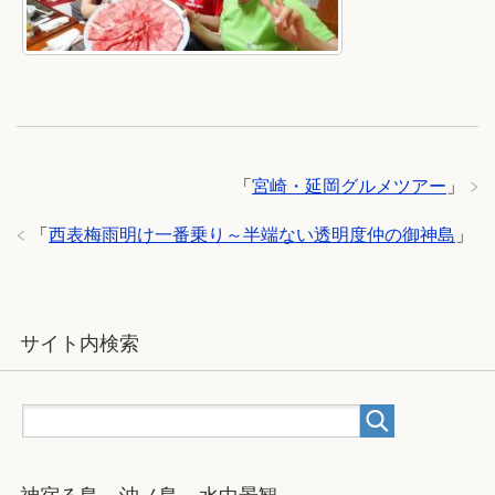
「
宮崎・延岡グルメツアー
」
「
西表梅雨明け一番乗り～半端ない透明度仲の御神島
」
サイト内検索