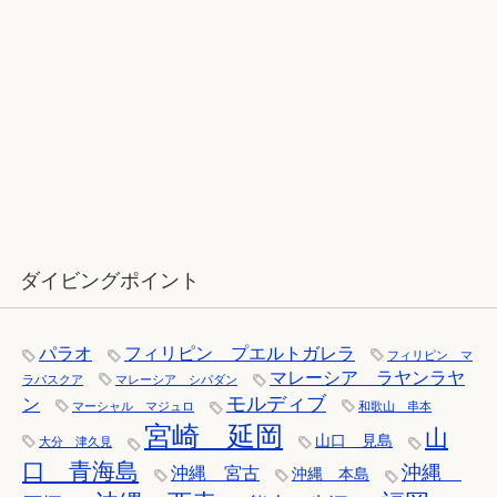
12月：雪の舞う辰口へ「それでもダ
イバーは潜ります」
ダイビングポイント
パラオ
フィリピン プエルトガレラ
フィリピン マ
マレーシア ラヤンラヤ
ラパスクア
マレーシア シパダン
モルディブ
ン
マーシャル マジュロ
和歌山 串本
宮崎 延岡
山
山口 見島
大分 津久見
口 青海島
沖縄
沖縄 宮古
沖縄 本島