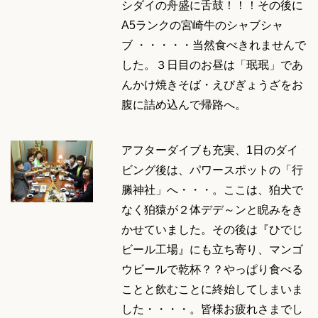
シダイの舟盛に舌鼓！！！その後に
A5ランクの宮崎牛のシャブシャ
ブ ・・・・・当然食べきれませんで
した。３日目のお昼は「珉珉」であ
んかけ焼きそば・えびぎょうざをお
腹に詰め込んで帰路へ。
アフターダイブも充実、1日のダイ
ビング後は、パワースポットの「行
縢神社」へ・・・。ここは、狛犬で
なく狛猿が２体デデ～ンと睨みをき
かせていました。その後は『ひでじ
ビール工場』にも立ち寄り、マンゴ
ウビールで乾杯？？やっぱり食べる
ことと飲むことに終始してしまいま
した・・・・。皆様お疲れさまでし