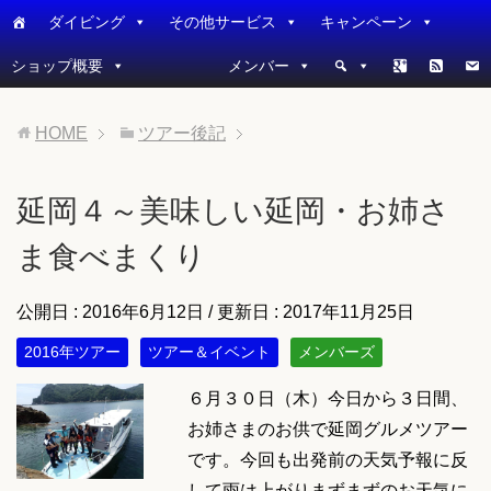
ダイビング
その他サービス
キャンペーン
ショップ概要
メンバー
HOME
ツアー後記
延岡４～美味しい延岡・お姉さ
ま食べまくり
公開日 :
2016年6月12日
/ 更新日 :
2017年11月25日
2016年ツアー
ツアー＆イベント
メンバーズ
６月３０日（木）今日から３日間、
お姉さまのお供で延岡グルメツアー
です。今回も出発前の天気予報に反
して雨は上がりまずまずのお天気に