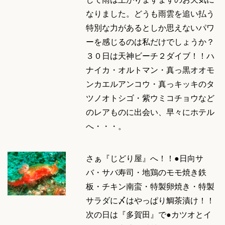
なりました。どうも雨雲を追い払う
特別な力があるとしか思えないパワ
ーを感じるのは私だけでしょうか？
３０日は天神ビーチ２ダイブ！！ハ
ナイカ・オルトマン・真っ黒オオモ
ンカエルアンコウ・真っキッキのタ
ツノオトシゴ・紫ウミコチョウなど
のレアものに出会い、早々にホテル
へ・・・。
さぁ『じどり屋』へ！！●日向サ
バ・サバ寿司・地鶏のモモ焼き鉄
板・チキン南蛮・特製卵焼き・特製
サラダに〆はやっぱり鯛茶漬け！！
次の日は『多賀田』で●カツオとイ