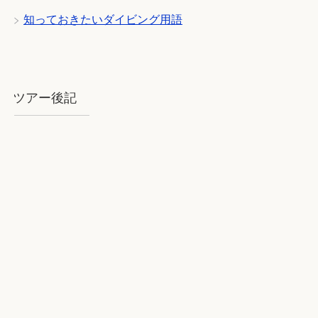
知っておきたいダイビング用語
ツアー後記
2018年8月石垣：気を揉むお天気と
石垣BLUE