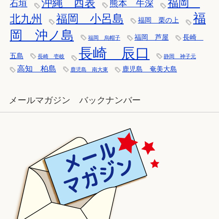
沖縄 西表
福岡
石垣
熊本 牛深
福
福岡 小呂島
北九州
福岡 栗の上
岡 沖ノ島
福岡 芦屋
長崎
福岡 烏帽子
長崎 辰口
五島
長崎 壱岐
静岡 神子元
高知 柏島
鹿児島 奄美大島
鹿児島 南大東
メールマガジン バックナンバー