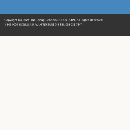
Copyright (C) 2026
The Diving Leaders BUDDYROPE All Rights Reserved.
〒803-0059
福岡県
北九州市八幡西区
萩原1-5-3 TEL:093-631-7447