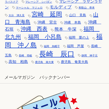
マレーシア ラヤンラヤ
ラパスクア
マレーシア シパダン
モルディブ
ン
マーシャル マジュロ
和歌山 串本
宮崎 延岡
山
山口 見島
大分 津久見
口 青海島
沖縄
沖縄 宮古
沖縄 本島
沖縄 西表
福岡
石垣
熊本 牛深
福
福岡 小呂島
北九州
福岡 栗の上
岡 沖ノ島
福岡 芦屋
長崎
福岡 烏帽子
長崎 辰口
五島
長崎 壱岐
静岡 神子元
高知 柏島
鹿児島 奄美大島
鹿児島 南大東
メールマガジン バックナンバー