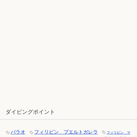
2017ラストダイブ：辰口～魚が纏わ
りついてくる
12月：雪の舞う辰口へ「それでもダ
イバーは潜ります」
ダイビングポイント
パラオ
フィリピン プエルトガレラ
フィリピン マ