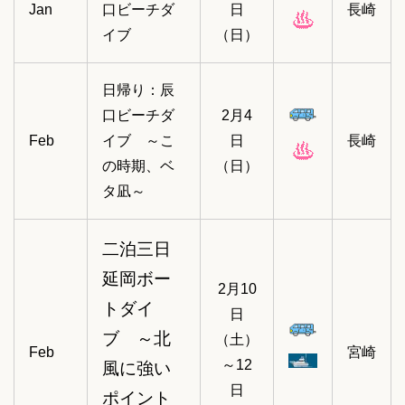
Jan
口ビーチダ
日
長崎
イブ
（日）
日帰り：辰
口ビーチダ
2月4
Feb
イブ ～こ
日
長崎
の時期、ベ
（日）
タ凪～
二泊三日
延岡ボー
2月10
トダイ
日
ブ ～北
（土）
Feb
宮崎
～12
風に強い
日
ポイント