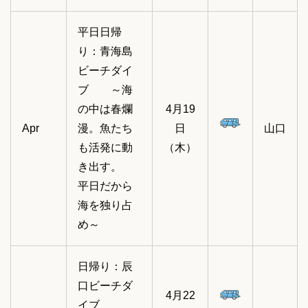
平日日帰
り：青海島
ビーチダイ
ブ ～海
の中は春爛
4月19
Apr
漫。魚たち
日
山口
も活発に動
（木）
き出す。
平日だから
海を独り占
め～
日帰り：辰
口ビーチダ
4月22
イブ