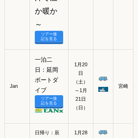
か暖か
～
ツアー後
記を見る
一泊二
1月20
日：延岡
日
ボートダ
（土）
Jan
宮崎
イブ
～1月
ツアー後
21日
記を見る
（日）
日帰り：辰
1月28