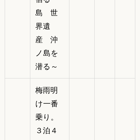
島 世
界遺
産 沖
ノ島を
潜る～
梅雨明
け一番
乗り。
３泊４