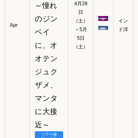
4月28
～憧れ
日
のジン
（土）
イン
Apr
～5月
ド洋
ベイ
5日
に、オ
（土）
オテン
ジュク
ザメ、
マンタ
に大接
近～
ツアー後