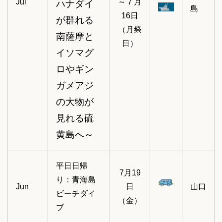
Jul
～７月
ハナダイ
島
16日
が群れる
（月祭
南薩摩と
日）
イソマグ
ロやギン
ガメアジ
の大物が
見れる硫
黄島へ～
平日日帰
7月19
り：青海島
Jun
日
山口
ビーチダイ
（金）
ブ