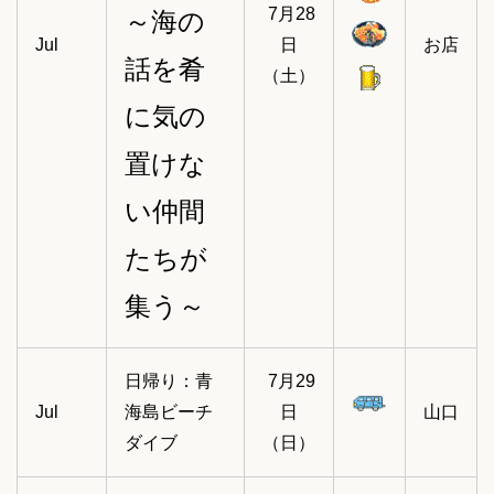
7月28
～海の
Jul
日
お店
話を肴
（土）
に気の
置けな
い仲間
たちが
集う～
日帰り：青
7月29
Jul
海島ビーチ
日
山口
ダイブ
（日）