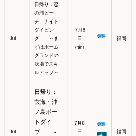
日帰り：恋
の浦ビー
チ ナイト
ダイビン
7月6
Jul
グ ～ま
日
福岡
ずはホーム
（金）
グランドの
浅場でスキ
ルアップ～
日帰り：
玄海・沖
ノ島ボー
トダイ
7月8
ブ ～
Jul
日
福岡