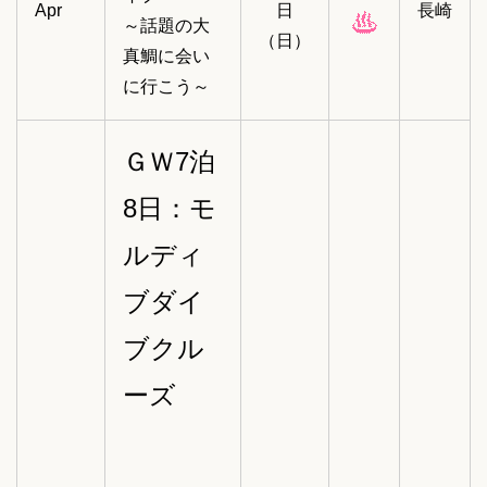
Apr
日
長崎
～話題の大
（日）
真鯛に会い
に行こう～
ＧＷ7泊
8日：モ
ルディ
ブダイ
ブクル
ーズ