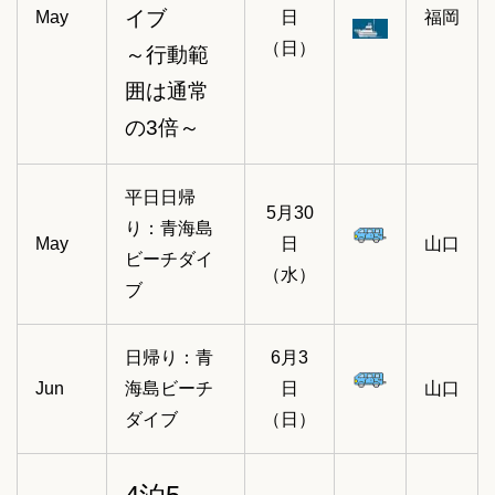
イブ
May
日
福岡
（日）
～行動範
囲は通常
の3倍～
平日日帰
5月30
り：青海島
May
日
山口
ビーチダイ
（水）
ブ
日帰り：青
6月3
Jun
海島ビーチ
日
山口
ダイブ
（日）