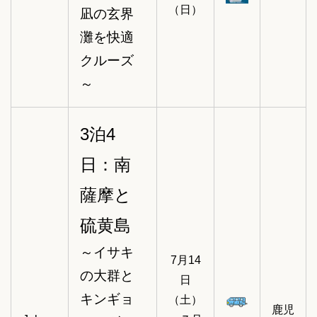
（日）
凪の玄界
灘を快適
クルーズ
～
3泊4
日：南
薩摩と
硫黄島
～イサキ
7月14
の大群と
日
キンギョ
（土）
鹿児