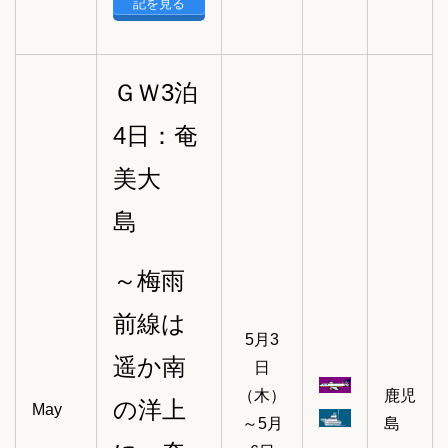
記を見る
ＧＷ3泊
4日：奄
美大
島
～梅雨
前線は
5月3
遥か南
日
（木）
鹿児
の洋上
May
～5月
島