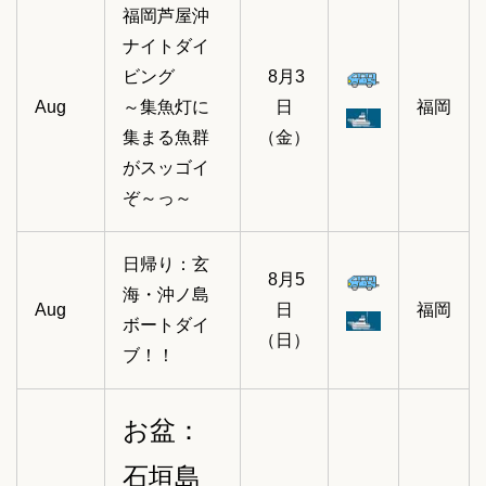
福岡芦屋沖
ナイトダイ
ビング
8月3
Aug
～集魚灯に
日
福岡
集まる魚群
（金）
がスッゴイ
ぞ～っ～
日帰り：玄
8月5
海・沖ノ島
Aug
日
福岡
ボートダイ
（日）
ブ！！
お盆：
石垣島