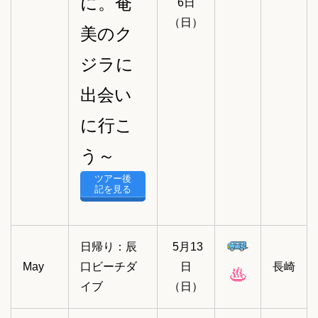
に。奄
6日
（日）
美のク
ジラに
出会い
に行こ
う～
ツアー後
記を見る
日帰り：辰
5月13
May
口ビーチダ
日
長崎
イブ
（日）