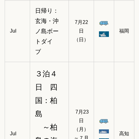
日帰り：
玄海・沖
7月22
ノ島ボー
Jul
日
福岡
（日）
トダイ
ブ
３泊４
日 四
国：柏
7月23
島
日
～柏
（月）
Jul
高知
～７月