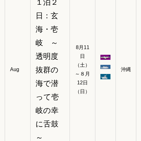
１泊２
日：玄
海・壱
岐 ～
8月11
透明度
日
（土）
抜群の
Aug
沖縄
～８月
海で潜
12日
（日）
って壱
岐の幸
に舌鼓
～