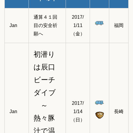
通算４１回
2017/
Jan
目の安全祈
1/11
福岡
願へ
（金）
初潜り
は辰口
ビーチ
ダイブ
2017/
～
Jan
1/14
長崎
熱々豚
（日）
汁で温