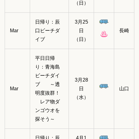
（日）
日帰り：辰
3月25
Mar
口ビーチダ
日
長崎
イブ
（日）
平日日帰
り：青海島
ビーチダイ
3月28
ブ ～透
Mar
日
山口
明度抜群！
（水）
レア物ダ
ンゴウオを
探そう～
日帰り：辰
4月1