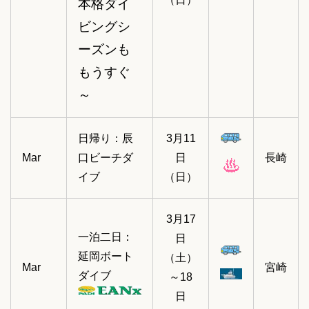
本格ダイ
ビングシ
ーズンも
もうすぐ
～
日帰り：辰
3月11
Mar
口ビーチダ
日
長崎
イブ
（日）
3月17
一泊二日：
日
延岡ボート
（土）
Mar
宮崎
ダイブ
～18
日