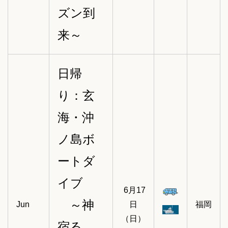
ズン到
来～
日帰
り：玄
海・沖
ノ島ボ
ートダ
イブ
6月17
～神
Jun
日
福岡
（日）
宿る