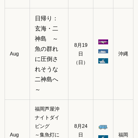
日帰り：
玄海・二
神島 ～
8月19
魚の群れ
Aug
日
沖縄
に圧倒さ
（日）
れそうな
二神島へ
～
福岡芦屋沖
ナイトダイ
ビング
8月24
Aug
～集魚灯に
日
福岡