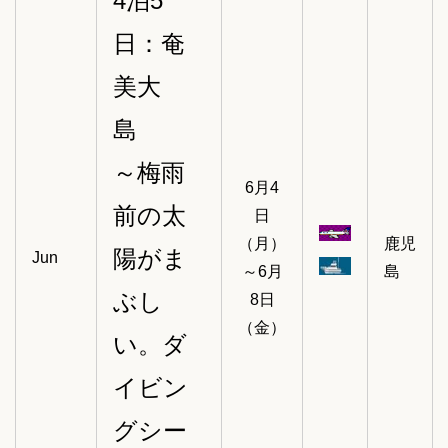
4泊5
日：奄
美大
島
～梅雨
6月4
前の太
日
（月）
鹿児
陽がま
Jun
～6月
島
ぶし
8日
（金）
い。ダ
イビン
グシー