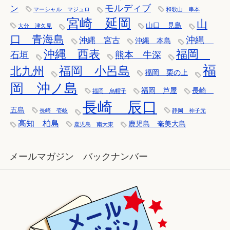
モルディブ
ン
マーシャル マジュロ
和歌山 串本
宮崎 延岡
山
山口 見島
大分 津久見
口 青海島
沖縄
沖縄 宮古
沖縄 本島
沖縄 西表
福岡
石垣
熊本 牛深
福
福岡 小呂島
北九州
福岡 栗の上
岡 沖ノ島
福岡 芦屋
長崎
福岡 烏帽子
長崎 辰口
五島
長崎 壱岐
静岡 神子元
高知 柏島
鹿児島 奄美大島
鹿児島 南大東
メールマガジン バックナンバー