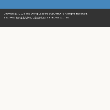
Copyright (C) 2026
The Diving Leaders BUDDYROPE All Rights Reserved.
〒803-0059
福岡県
北九州市八幡西区
萩原1-5-3 TEL:093-631-7447