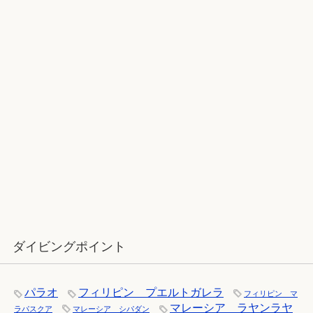
2017ラストダイブ：辰口～魚が纏わ
りついてくる
12月：雪の舞う辰口へ「それでもダ
イバーは潜ります」
ダイビングポイント
パラオ
フィリピン プエルトガレラ
フィリピン マ
マレーシア ラヤンラヤ
ラパスクア
マレーシア シパダン