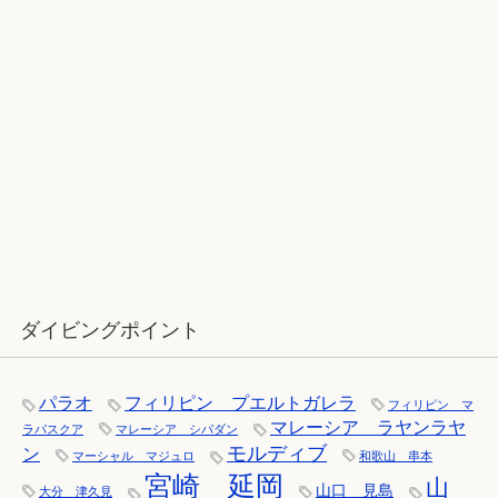
12月：雪の舞う辰口へ「それでもダ
イバーは潜ります」
ダイビングポイント
パラオ
フィリピン プエルトガレラ
フィリピン マ
マレーシア ラヤンラヤ
ラパスクア
マレーシア シパダン
モルディブ
ン
マーシャル マジュロ
和歌山 串本
宮崎 延岡
山
山口 見島
大分 津久見