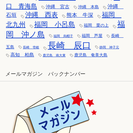
口 青海島
沖縄
沖縄 宮古
沖縄 本島
沖縄 西表
福岡
石垣
熊本 牛深
福
福岡 小呂島
北九州
福岡 栗の上
岡 沖ノ島
福岡 芦屋
長崎
福岡 烏帽子
長崎 辰口
五島
長崎 壱岐
静岡 神子元
高知 柏島
鹿児島 奄美大島
鹿児島 南大東
メールマガジン バックナンバー