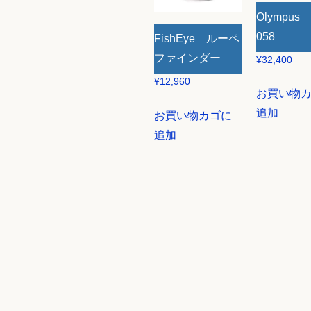
Olympus 
058
FishEye ルーペ
ファインダー
¥
32,400
¥
12,960
お買い物
追加
お買い物カゴに
追加