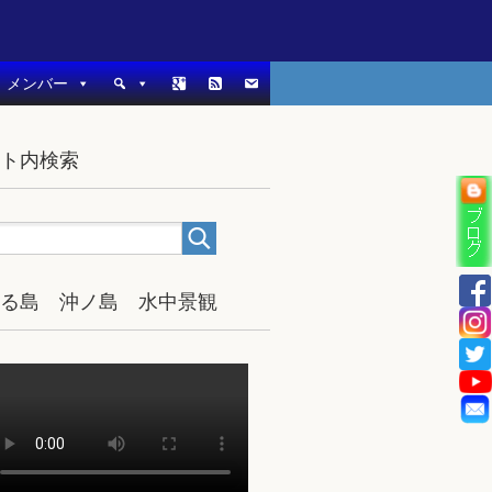
メンバー
イト内検索
宿る島 沖ノ島 水中景観