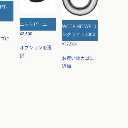
PT-
ニットビーニー
WEEFINE WF リ
¥
2,800
ングライト1000
カゴに
こ
¥
37,584
オプションを選
の
択
お買い物カゴに
商
追加
品
に
は
複
数
の
バ
2
リ