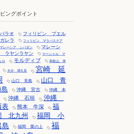
イビングポイント
パラオ
フィリピン プエル
トガレラ
フィリピン マラパスクア
マレーシ
マレーシア シパダン
ア ラヤンラヤン
マーシャル マ
モルディブ
ュロ
和歌山 串
宮崎 延
大分 津久見
岡
山口 青
山口 見島
海島
沖縄 宮古
沖縄 本
沖縄
沖縄 石垣
西表
福
熊本 牛深
福岡 小
岡 北九州
福
呂島
福岡 栗の上