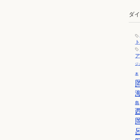
商
品
ダ
ペ
ー
ジ
か
ら
選
ジ
択
本
で
き
ま
島
す