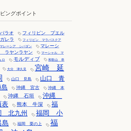
イビングポイント
パラオ
フィリピン プエル
トガレラ
フィリピン マラパスクア
マレーシ
マレーシア シパダン
ア ラヤンラヤン
マーシャル マ
モルディブ
ュロ
和歌山 串
宮崎 延
大分 津久見
岡
山口 青
山口 見島
海島
沖縄 宮古
沖縄 本
沖縄
沖縄 石垣
西表
福
熊本 牛深
福岡 小
岡 北九州
福
呂島
福岡 栗の上