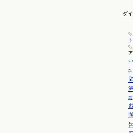
ダ
ジ
本
島