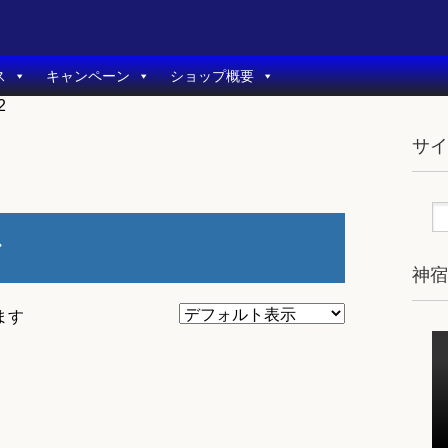
ス
キャンペーン
ショップ概要
2
サ
ン
神
ます