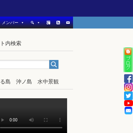
メンバー
イト内検索
宿る島 沖ノ島 水中景観