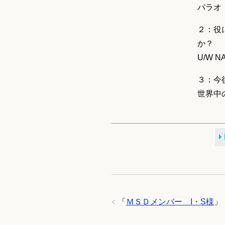
パラオ
２：役
か？
U/W NA
３：今
世界中
「
ＭＳＤメンバー I・S様
」