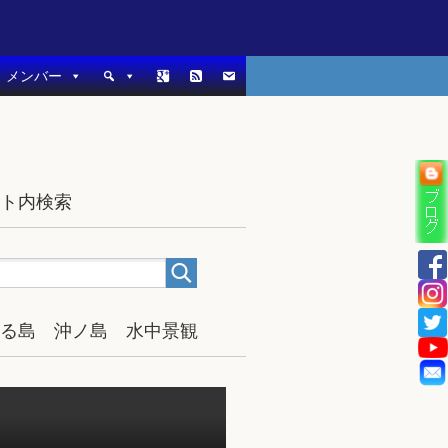
メンバー
イト内検索
宿る島 沖ノ島 水中景観