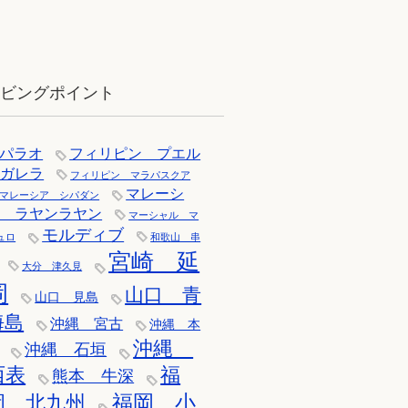
12月：雪の舞う辰口へ「それでもダ
イバーは潜ります」
イビングポイント
パラオ
フィリピン プエル
トガレラ
フィリピン マラパスクア
マレーシ
マレーシア シパダン
ア ラヤンラヤン
マーシャル マ
モルディブ
ュロ
和歌山 串
宮崎 延
大分 津久見
岡
山口 青
山口 見島
海島
沖縄 宮古
沖縄 本
沖縄
沖縄 石垣
西表
福
熊本 牛深
福岡 小
岡 北九州