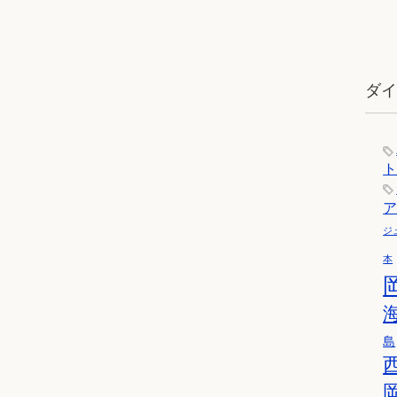
ダ
ジ
本
島