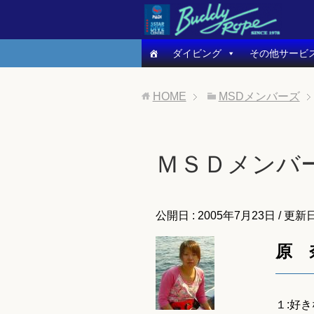
ダイビング
その他サービ
HOME
MSDメンバーズ
ＭＳＤメンバ
公開日 :
2005年7月23日
/ 更新日
原 
１:好