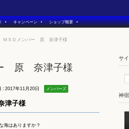
ス
キャンペーン
ショップ概要
ＭＳＤメンバー 原 奈津子様
サ
ー 原 奈津子様
 :
2017年11月20日
メンバーズ
神
奈津子様
きな海はありますか？