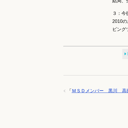
結局、
３：今
201
ビング
「
ＭＳＤメンバー 黒川 高