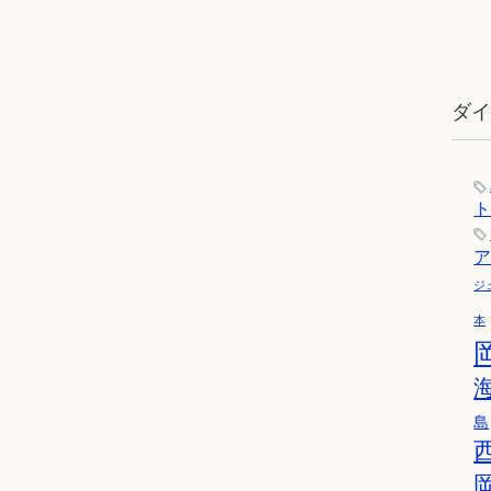
ダ
ジ
本
島