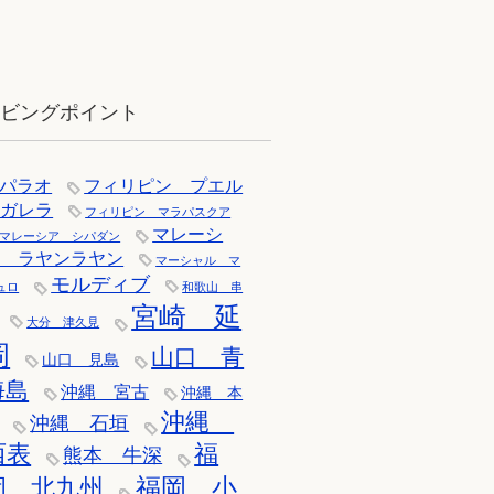
12月：雪の舞う辰口へ「それでもダ
イバーは潜ります」
イビングポイント
パラオ
フィリピン プエル
トガレラ
フィリピン マラパスクア
マレーシ
マレーシア シパダン
ア ラヤンラヤン
マーシャル マ
モルディブ
ュロ
和歌山 串
宮崎 延
大分 津久見
岡
山口 青
山口 見島
海島
沖縄 宮古
沖縄 本
沖縄
沖縄 石垣
西表
福
熊本 牛深
福岡 小
岡 北九州