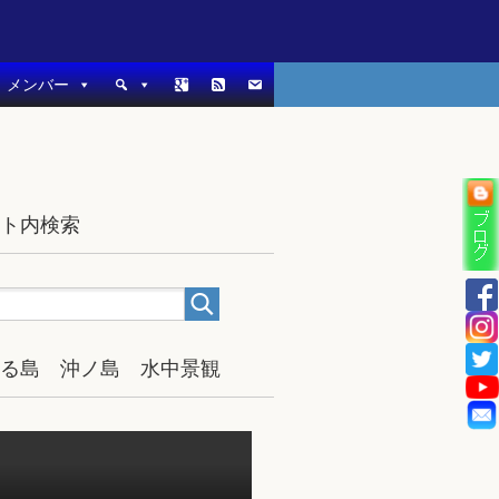
メンバー
イト内検索
宿る島 沖ノ島 水中景観