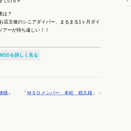
全てのＳＰ
後は？
0のお店主催のシニアダイバー、まるまる1ヶ月ダイ
ツアーが待ち遠しい！！
MSDを詳しく見る
徳様
」
「
ＭＳＤメンバー 本松 稔久様
」