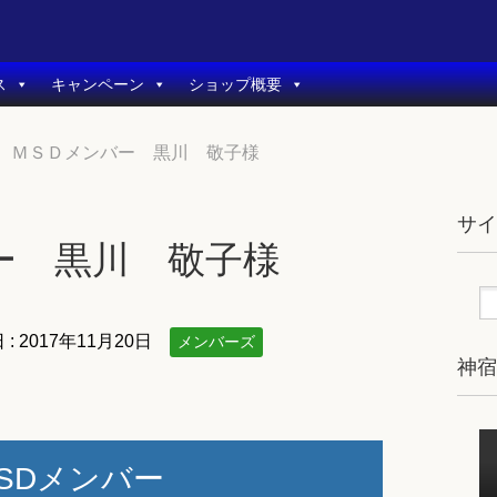
ス
キャンペーン
ショップ概要
ＭＳＤメンバー 黒川 敬子様
サ
ー 黒川 敬子様
 :
2017年11月20日
メンバーズ
神
SDメンバー