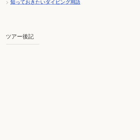
知っておきたいダイビング用語
ツアー後記
2018年8月石垣：気を揉むお天気と
石垣BLUE