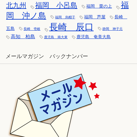
福
福岡 小呂島
北九州
福岡 栗の上
岡 沖ノ島
福岡 芦屋
長崎
福岡 烏帽子
長崎 辰口
五島
長崎 壱岐
静岡 神子元
高知 柏島
鹿児島 奄美大島
鹿児島 南大東
メールマガジン バックナンバー