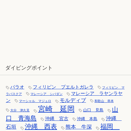
12月：雪の舞う辰口へ「それでもダ
イバーは潜ります」
ダイビングポイント
パラオ
フィリピン プエルトガレラ
フィリピン マ
マレーシア ラヤンラヤ
ラパスクア
マレーシア シパダン
モルディブ
ン
マーシャル マジュロ
和歌山 串本
宮崎 延岡
山
山口 見島
大分 津久見
口 青海島
沖縄
沖縄 宮古
沖縄 本島
沖縄 西表
福岡
石垣
熊本 牛深