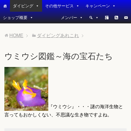
ダイビング
その他サービス
キャンペーン
ショップ概要
メンバー
HOME
ダイビングあれこれ
ウミウシ図鑑～海の宝石たち
『ウミウシ』・・・謎の海洋生物と
言ってもおかしくない、不思議な生き物ですよね。