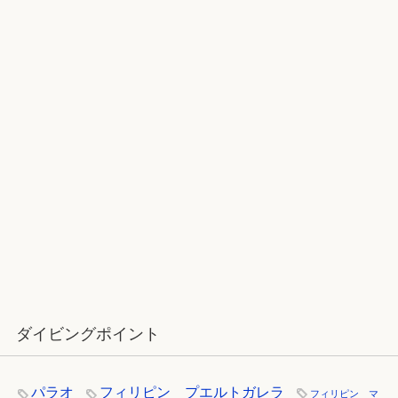
2017ラストダイブ：辰口～魚が纏わ
りついてくる
12月：雪の舞う辰口へ「それでもダ
イバーは潜ります」
ダイビングポイント
パラオ
フィリピン プエルトガレラ
フィリピン マ