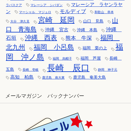
マレーシア ラヤンラヤ
ラパスクア
マレーシア シパダン
モルディブ
ン
マーシャル マジュロ
和歌山 串本
宮崎 延岡
山
山口 見島
大分 津久見
口 青海島
沖縄
沖縄 宮古
沖縄 本島
沖縄 西表
福岡
石垣
熊本 牛深
福
福岡 小呂島
北九州
福岡 栗の上
岡 沖ノ島
福岡 芦屋
長崎
福岡 烏帽子
長崎 辰口
五島
長崎 壱岐
静岡 神子元
高知 柏島
鹿児島 奄美大島
鹿児島 南大東
メールマガジン バックナンバー