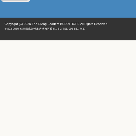
Copyright (C) 2026
The Diving Leaders BUDDYROPE All Rights Reserved.
〒803-0059
福岡県
北九州市八幡西区
萩原1-5-3 TEL:093-631-7447