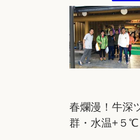
春爛漫！牛深
群・水温+５℃