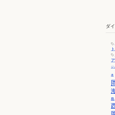
ダ
ジ
本
島