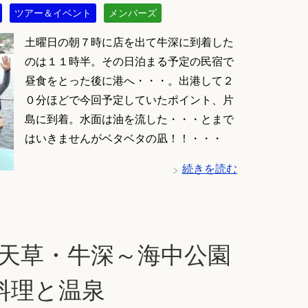
ツアー＆イベント
メンバーズ
土曜日の朝７時に店を出て牛深に到着した
のは１１時半。その日泊まる予定の民宿で
昼食をとった後に港へ・・・。出港して２
０分ほどで今回予定していたポイント、片
島に到着。水面は油を流した・・・とまで
はいきませんがベタベタの凪！！・・・
続きを読む
：天草・牛深～海中公園
料理と温泉