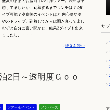
盛夏のままのお盆前半の牛深ツアー。渋滞は予
想してましたが、到着するまでランチは？2ダ
イブ可能？夕食後のイベントはと 内心冷や冷
やのドライブ。到着してからは開き直って楽し
サ
むぞと自分に言い聞かせ、結果2ダイブも出来
ましたし、・・・
続きを読む
泊2日～透明度Ｇｏｏ
ー
ツアー＆イベント
メンバーズ
ツ