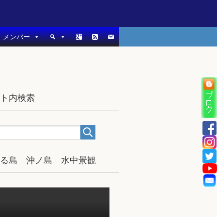
メンバー
イト内検索
宿る島 沖ノ島 水中景観