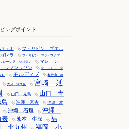
12月：雪の舞う辰口へ「それでもダ
イバーは潜ります」
イビングポイント
パラオ
フィリピン プエル
トガレラ
フィリピン マラパスクア
マレーシ
マレーシア シパダン
ア ラヤンラヤン
マーシャル マ
モルディブ
ュロ
和歌山 串
宮崎 延
大分 津久見
岡
山口 青
山口 見島
海島
沖縄 宮古
沖縄 本
沖縄
沖縄 石垣
西表
福
熊本 牛深
福岡 小
岡 北九州