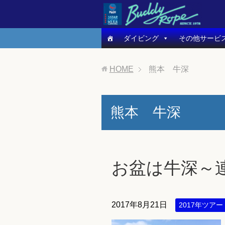
ダイビング
その他サービ
HOME
熊本 牛深
熊本 牛深
お盆は牛深～
2017年8月21日
2017年ツアー