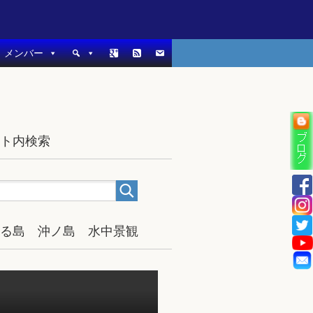
メンバー
イト内検索
宿る島 沖ノ島 水中景観