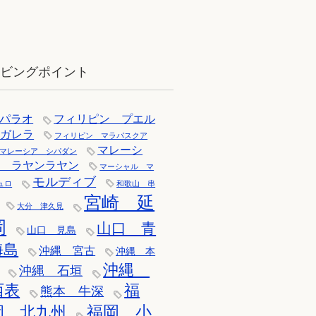
12月：雪の舞う辰口へ「それでもダ
イバーは潜ります」
イビングポイント
パラオ
フィリピン プエル
トガレラ
フィリピン マラパスクア
マレーシ
マレーシア シパダン
ア ラヤンラヤン
マーシャル マ
モルディブ
ュロ
和歌山 串
宮崎 延
大分 津久見
岡
山口 青
山口 見島
海島
沖縄 宮古
沖縄 本
沖縄
沖縄 石垣
西表
福
熊本 牛深
福岡 小
岡 北九州