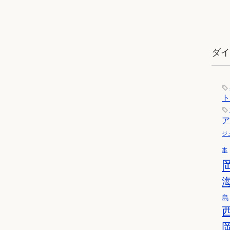
ダ
ジ
本
島