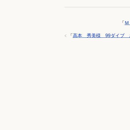
「
Ｍ
「
高本 秀美様 99ダイブ