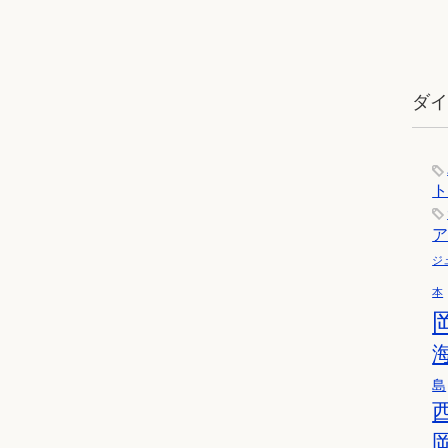
ダ
ジ
本
島