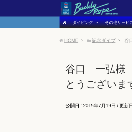
ダイビング
その他サービ
HOME
記念ダイブ
谷
谷口 一弘様 
とうございま
公開日 :
2015年7月19日
/ 更新日