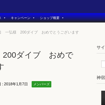
ス
キャンペーン
ショップ概要
口 一弘様 200ダイブ おめでとうございます
サ
200ダイブ おめで
す
神
 :
2018年1月7日
メンバーズ