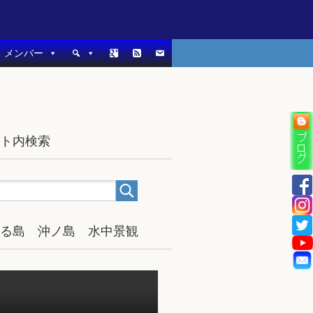
メンバー
イト内検索
宿る島 沖ノ島 水中景観