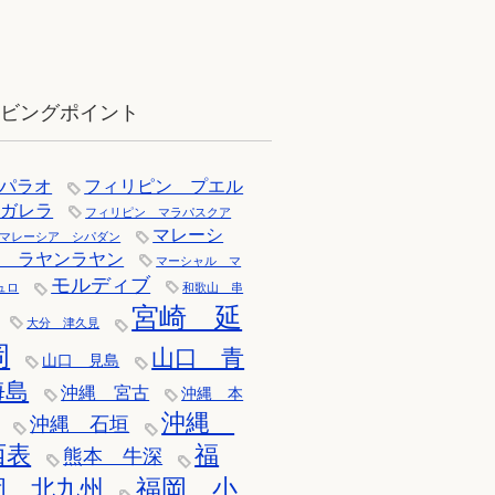
12月：雪の舞う辰口へ「それでもダ
イバーは潜ります」
イビングポイント
パラオ
フィリピン プエル
トガレラ
フィリピン マラパスクア
マレーシ
マレーシア シパダン
ア ラヤンラヤン
マーシャル マ
モルディブ
ュロ
和歌山 串
宮崎 延
大分 津久見
岡
山口 青
山口 見島
海島
沖縄 宮古
沖縄 本
沖縄
沖縄 石垣
西表
福
熊本 牛深
福岡 小
岡 北九州