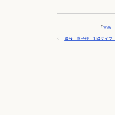
「
古森 
「
國分 嘉子様 150ダイブ