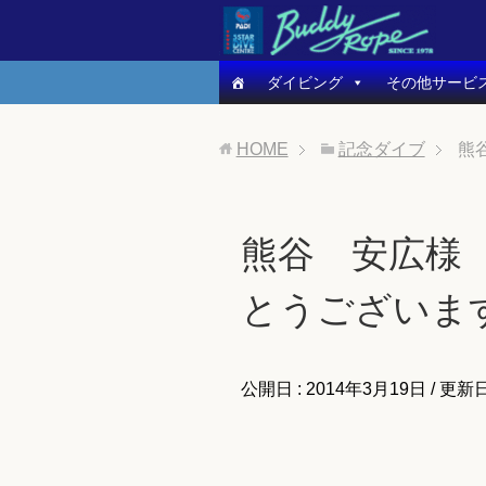
ダイビング
その他サービ
HOME
記念ダイブ
熊
熊谷 安広様 
とうございま
公開日 :
2014年3月19日
/ 更新日