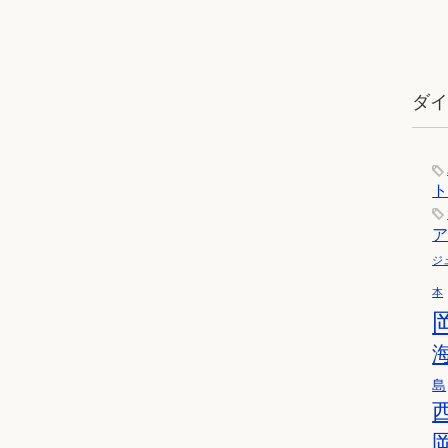
ダ
ジ
本
島