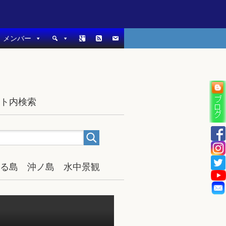
メンバー
イト内検索
宿る島 沖ノ島 水中景観