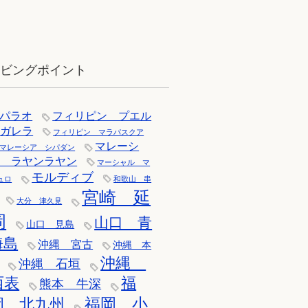
12月：雪の舞う辰口へ「それでもダ
イバーは潜ります」
イビングポイント
パラオ
フィリピン プエル
トガレラ
フィリピン マラパスクア
マレーシ
マレーシア シパダン
ア ラヤンラヤン
マーシャル マ
モルディブ
ュロ
和歌山 串
宮崎 延
大分 津久見
岡
山口 青
山口 見島
海島
沖縄 宮古
沖縄 本
沖縄
沖縄 石垣
西表
福
熊本 牛深
福岡 小
岡 北九州