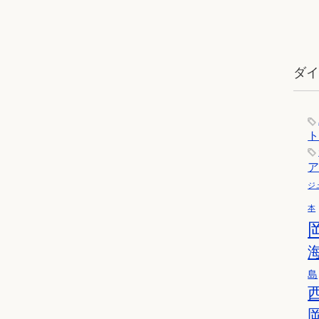
ダ
ジ
本
島