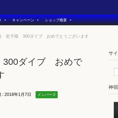
ス
キャンペーン
ショップ概要
谷 史子様 300ダイブ おめでとうございます
サ
300ダイブ おめで
す
神
 :
2018年1月7日
メンバーズ