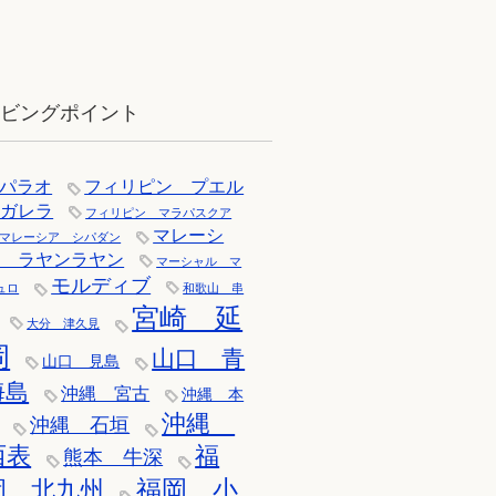
12月：雪の舞う辰口へ「それでもダ
イバーは潜ります」
イビングポイント
パラオ
フィリピン プエル
トガレラ
フィリピン マラパスクア
マレーシ
マレーシア シパダン
ア ラヤンラヤン
マーシャル マ
モルディブ
ュロ
和歌山 串
宮崎 延
大分 津久見
岡
山口 青
山口 見島
海島
沖縄 宮古
沖縄 本
沖縄
沖縄 石垣
西表
福
熊本 牛深
福岡 小
岡 北九州