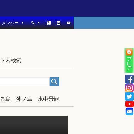
メンバー
イト内検索
宿る島 沖ノ島 水中景観