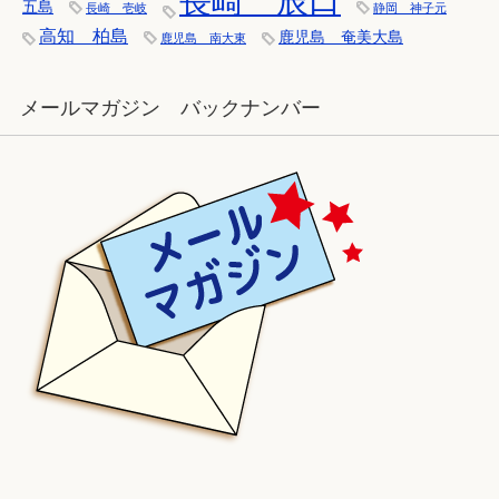
長崎 辰口
五島
長崎 壱岐
静岡 神子元
高知 柏島
鹿児島 奄美大島
鹿児島 南大東
メールマガジン バックナンバー