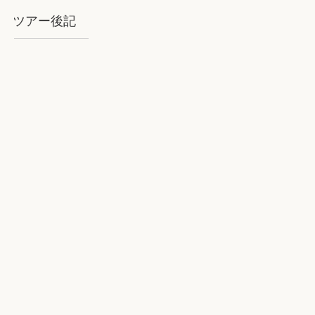
ツアー後記
2018年8月石垣：気を揉むお天気と
石垣BLUE