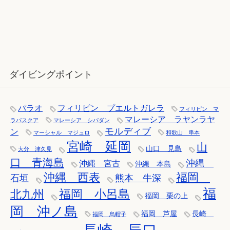
12月：雪の舞う辰口へ「それでもダ
イバーは潜ります」
ダイビングポイント
パラオ
フィリピン プエルトガレラ
フィリピン マ
マレーシア ラヤンラヤ
ラパスクア
マレーシア シパダン
モルディブ
ン
マーシャル マジュロ
和歌山 串本
宮崎 延岡
山
山口 見島
大分 津久見
口 青海島
沖縄
沖縄 宮古
沖縄 本島
沖縄 西表
福岡
石垣
熊本 牛深
福
福岡 小呂島
北九州
福岡 栗の上
岡 沖ノ島
福岡 芦屋
長崎
福岡 烏帽子