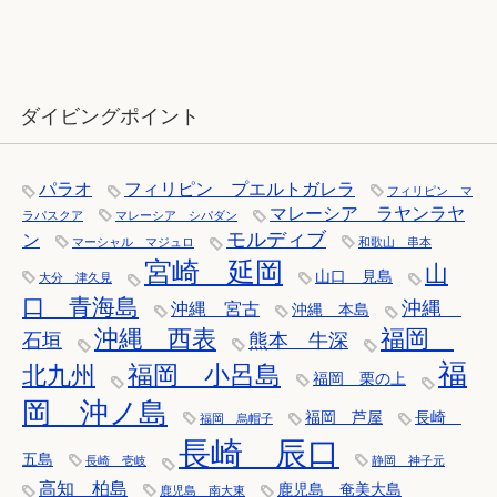
12月：雪の舞う辰口へ「それでもダ
イバーは潜ります」
ダイビングポイント
パラオ
フィリピン プエルトガレラ
フィリピン マ
マレーシア ラヤンラヤ
ラパスクア
マレーシア シパダン
モルディブ
ン
マーシャル マジュロ
和歌山 串本
宮崎 延岡
山
山口 見島
大分 津久見
口 青海島
沖縄
沖縄 宮古
沖縄 本島
沖縄 西表
福岡
石垣
熊本 牛深
福
福岡 小呂島
北九州
福岡 栗の上
岡 沖ノ島
福岡 芦屋
長崎
福岡 烏帽子
長崎 辰口
五島
長崎 壱岐
静岡 神子元
高知 柏島
鹿児島 奄美大島
鹿児島 南大東