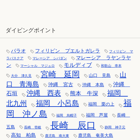
12月：雪の舞う辰口へ「それでもダ
イバーは潜ります」
ダイビングポイント
パラオ
フィリピン プエルトガレラ
フィリピン マ
マレーシア ラヤンラヤ
ラパスクア
マレーシア シパダン
モルディブ
ン
マーシャル マジュロ
和歌山 串本
宮崎 延岡
山
山口 見島
大分 津久見
口 青海島
沖縄
沖縄 宮古
沖縄 本島
沖縄 西表
福岡
石垣
熊本 牛深
福
福岡 小呂島
北九州
福岡 栗の上
岡 沖ノ島
福岡 芦屋
長崎
福岡 烏帽子
長崎 辰口
五島
長崎 壱岐
静岡 神子元
高知 柏島
鹿児島 奄美大島
鹿児島 南大東