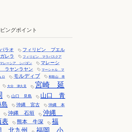
12月：雪の舞う辰口へ「それでもダ
イバーは潜ります」
イビングポイント
パラオ
フィリピン プエル
トガレラ
フィリピン マラパスクア
マレーシ
マレーシア シパダン
ア ラヤンラヤン
マーシャル マ
モルディブ
ュロ
和歌山 串
宮崎 延
大分 津久見
岡
山口 青
山口 見島
海島
沖縄 宮古
沖縄 本
沖縄
沖縄 石垣
西表
福
熊本 牛深
福岡 小
岡 北九州