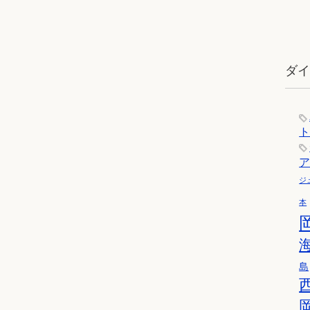
ダ
ジ
本
島