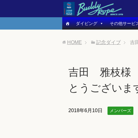
ダイビング
その他サービ
HOME
記念ダイブ
吉
吉田 雅枝様 
とうございま
2018年6月10日
メンバーズ