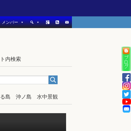
メンバー
イト内検索
宿る島 沖ノ島 水中景観