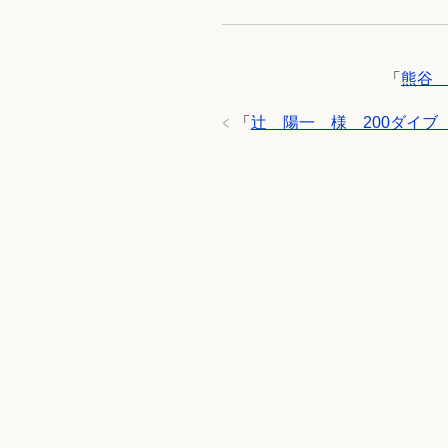
「
熊谷 
「
辻 陽一 様 200ダイブ