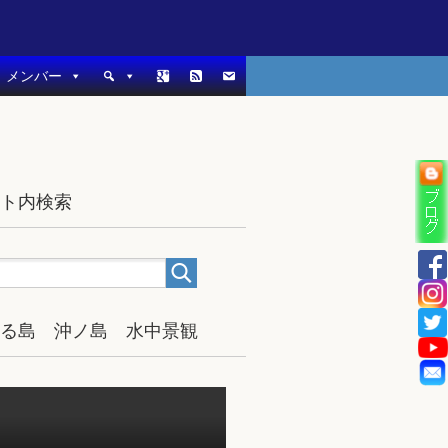
メンバー
イト内検索
宿る島 沖ノ島 水中景観