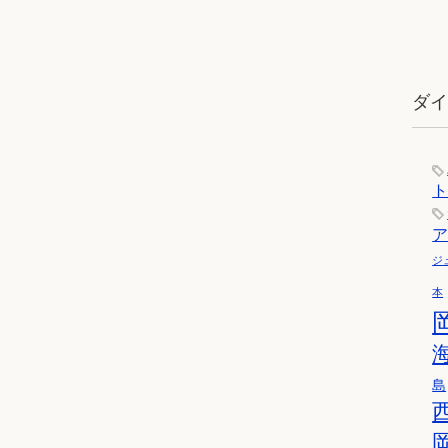
ダ
ジ
本
島