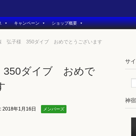
ス
キャンペーン
ショップ概要
森 弘子様 350ダイブ おめでとうございます
サ
350ダイブ おめで
す
神
:
2018年1月16日
メンバーズ