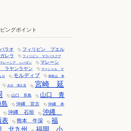
12月：雪の舞う辰口へ「それでもダ
イバーは潜ります」
イビングポイント
パラオ
フィリピン プエル
トガレラ
フィリピン マラパスクア
マレーシ
マレーシア シパダン
ア ラヤンラヤン
マーシャル マ
モルディブ
ュロ
和歌山 串
宮崎 延
大分 津久見
岡
山口 青
山口 見島
海島
沖縄 宮古
沖縄 本
沖縄
沖縄 石垣
西表
福
熊本 牛深
福岡 小
岡 北九州