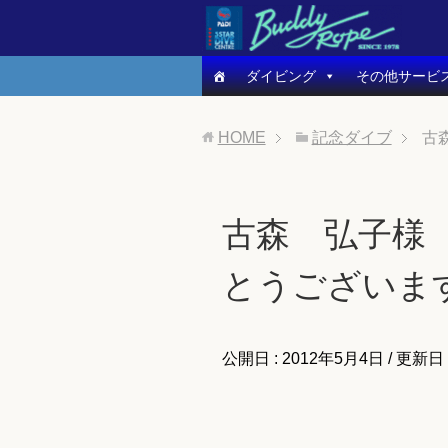
ダイビング
その他サービ
HOME
記念ダイブ
古
古森 弘子様 
とうございま
公開日 :
2012年5月4日
/ 更新日 