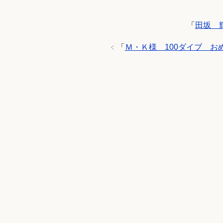
「
田坂 
「
Ｍ・Ｋ様 100ダイブ お