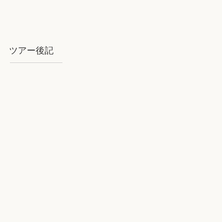
ツアー後記
2018年8月石垣：気を揉むお天気と
石垣BLUE