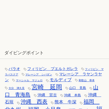
12月：雪の舞う辰口へ「それでもダ
イバーは潜ります」
ダイビングポイント
パラオ
フィリピン プエルトガレラ
フィリピン マ
マレーシア ラヤンラヤ
ラパスクア
マレーシア シパダン
モルディブ
ン
マーシャル マジュロ
和歌山 串本
宮崎 延岡
山
山口 見島
大分 津久見
口 青海島
沖縄
沖縄 宮古
沖縄 本島
沖縄 西表
福岡
石垣
熊本 牛深