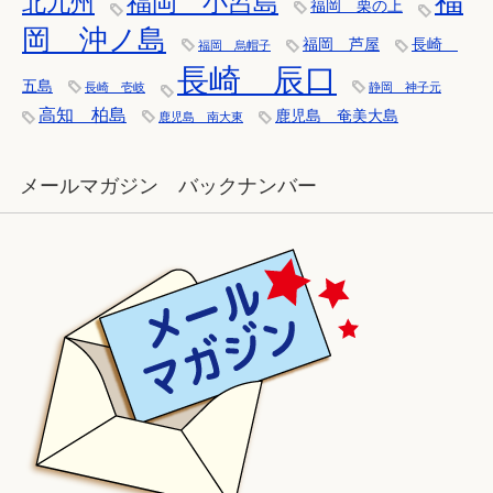
福
福岡 小呂島
北九州
福岡 栗の上
岡 沖ノ島
福岡 芦屋
長崎
福岡 烏帽子
長崎 辰口
五島
長崎 壱岐
静岡 神子元
高知 柏島
鹿児島 奄美大島
鹿児島 南大東
メールマガジン バックナンバー