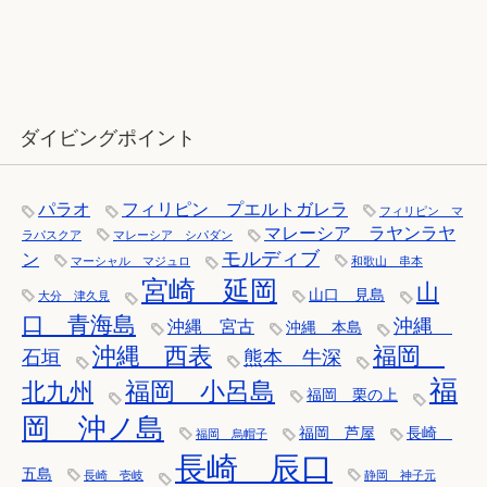
12月：雪の舞う辰口へ「それでもダ
イバーは潜ります」
ダイビングポイント
パラオ
フィリピン プエルトガレラ
フィリピン マ
マレーシア ラヤンラヤ
ラパスクア
マレーシア シパダン
モルディブ
ン
マーシャル マジュロ
和歌山 串本
宮崎 延岡
山
山口 見島
大分 津久見
口 青海島
沖縄
沖縄 宮古
沖縄 本島
沖縄 西表
福岡
石垣
熊本 牛深
福
福岡 小呂島
北九州
福岡 栗の上
岡 沖ノ島
福岡 芦屋
長崎
福岡 烏帽子
長崎 辰口
五島
長崎 壱岐
静岡 神子元