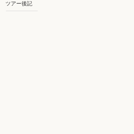
ツアー後記
2018年8月石垣：気を揉むお天気と
石垣BLUE