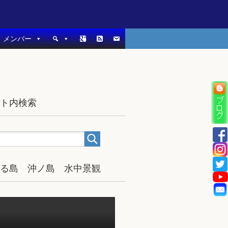
メンバー
イト内検索
宿る島 沖ノ島 水中景観