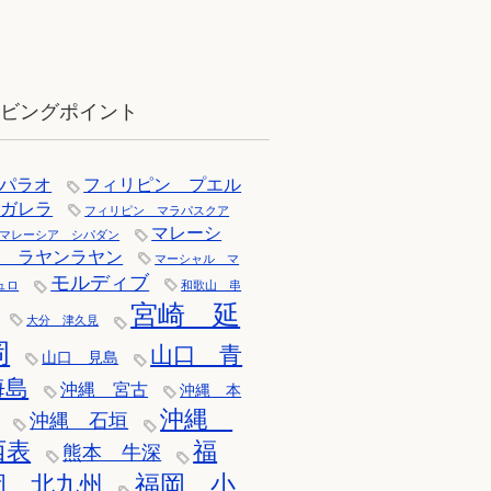
12月：雪の舞う辰口へ「それでもダ
イバーは潜ります」
イビングポイント
パラオ
フィリピン プエル
トガレラ
フィリピン マラパスクア
マレーシ
マレーシア シパダン
ア ラヤンラヤン
マーシャル マ
モルディブ
ュロ
和歌山 串
宮崎 延
大分 津久見
岡
山口 青
山口 見島
海島
沖縄 宮古
沖縄 本
沖縄
沖縄 石垣
西表
福
熊本 牛深
福岡 小
岡 北九州