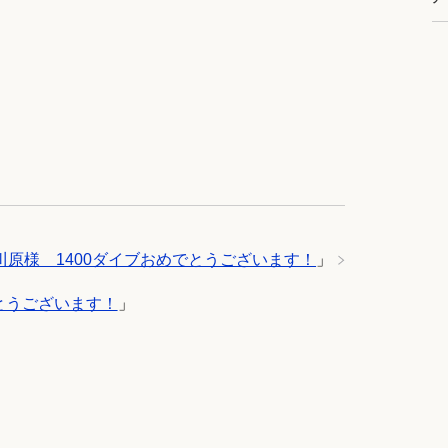
川原様 1400ダイブおめでとうございます！
」
とうございます！
」