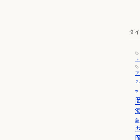
ダ
ジ
本
島