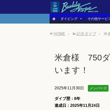
ダイビング
その他サービ
HOME
記念ダイブ
米
米倉様 750
います！
2025年11月30日
メンバーズ
ダイブ歴：8
年
達成日：2025年11月24日