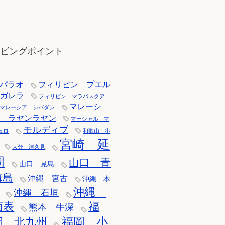
12月：雪の舞う辰口へ「それでもダ
イバーは潜ります」
イビングポイント
パラオ
フィリピン プエル
トガレラ
フィリピン マラパスクア
マレーシ
マレーシア シパダン
ア ラヤンラヤン
マーシャル マ
モルディブ
ュロ
和歌山 串
宮崎 延
大分 津久見
岡
山口 青
山口 見島
海島
沖縄 宮古
沖縄 本
沖縄
沖縄 石垣
西表
福
熊本 牛深
福岡 小
岡 北九州