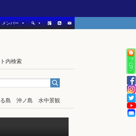
メンバー
イト内検索
宿る島 沖ノ島 水中景観