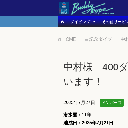
ダイビング
その他サービ
HOME
記念ダイブ
中
中村様 400
います！
2025年7月27日
メンバーズ
潜水歴：11年
達成日：2025年7月21
日