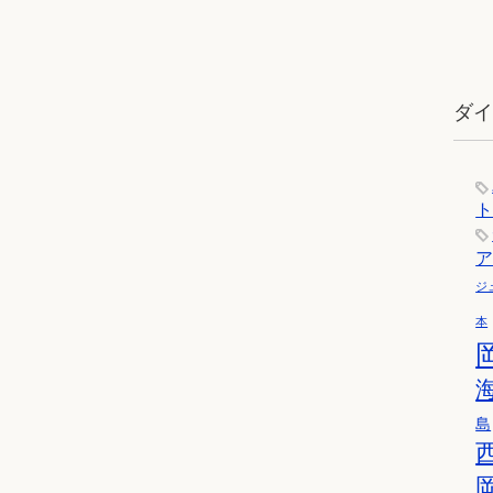
ダ
ジ
本
島