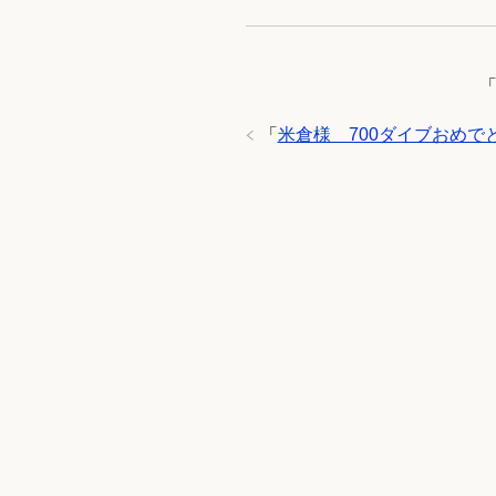
「
米倉様 700ダイブおめで