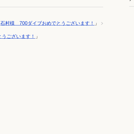
「
石村様 700ダイブおめでとうございます！
」
とうございます！
」