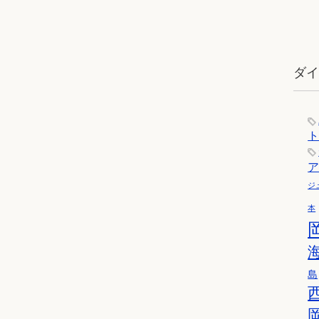
ダ
ジ
本
島