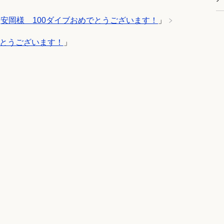
「
安岡様 100ダイブおめでとうございます！
」
でとうございます！
」