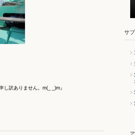
サ
申し訳ありません。m(_ _)m』
ツ