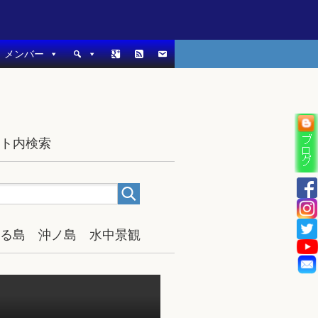
メンバー
イト内検索
宿る島 沖ノ島 水中景観