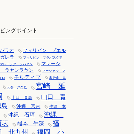
12月：雪の舞う辰口へ「それでもダ
イバーは潜ります」
イビングポイント
パラオ
フィリピン プエル
トガレラ
フィリピン マラパスクア
マレーシ
マレーシア シパダン
ア ラヤンラヤン
マーシャル マ
モルディブ
ュロ
和歌山 串
宮崎 延
大分 津久見
岡
山口 青
山口 見島
海島
沖縄 宮古
沖縄 本
沖縄
沖縄 石垣
西表
福
熊本 牛深
福岡 小
岡 北九州