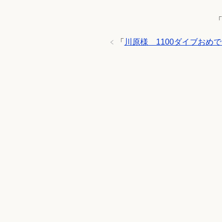
「
川原様 1100ダイブおめ