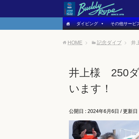
ダイビング
その他サービ
HOME
記念ダイブ
井
井上様 250
います！
公開日 :
2024年6月6日
/ 更新日 