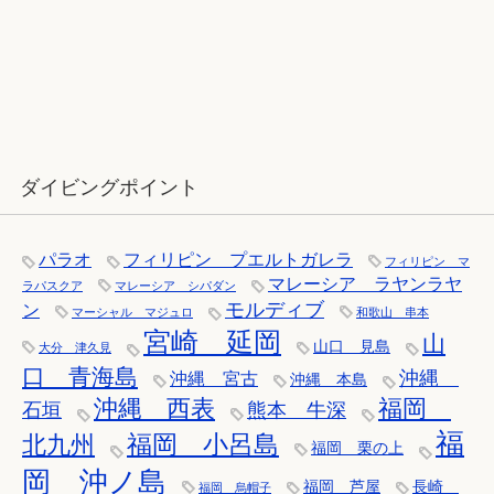
12月：雪の舞う辰口へ「それでもダ
イバーは潜ります」
ダイビングポイント
パラオ
フィリピン プエルトガレラ
フィリピン マ
マレーシア ラヤンラヤ
ラパスクア
マレーシア シパダン
モルディブ
ン
マーシャル マジュロ
和歌山 串本
宮崎 延岡
山
山口 見島
大分 津久見
口 青海島
沖縄
沖縄 宮古
沖縄 本島
沖縄 西表
福岡
石垣
熊本 牛深
福
福岡 小呂島
北九州
福岡 栗の上
岡 沖ノ島
福岡 芦屋
長崎
福岡 烏帽子