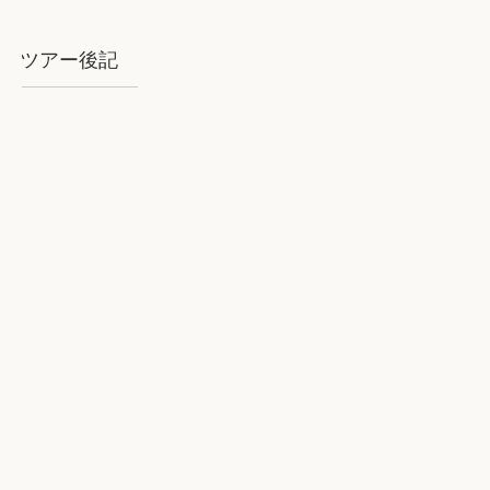
ツアー後記
2018年8月石垣：気を揉むお天気と
石垣BLUE