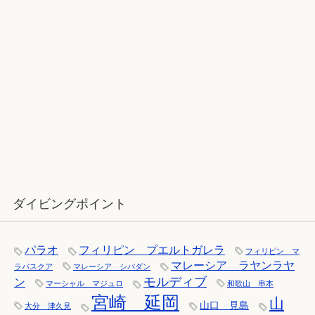
12月：雪の舞う辰口へ「それでもダ
イバーは潜ります」
ダイビングポイント
パラオ
フィリピン プエルトガレラ
フィリピン マ
マレーシア ラヤンラヤ
ラパスクア
マレーシア シパダン
モルディブ
ン
マーシャル マジュロ
和歌山 串本
宮崎 延岡
山
山口 見島
大分 津久見