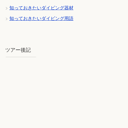
知っておきたいダイビング器材
知っておきたいダイビング用語
ツアー後記
2018年8月石垣：気を揉むお天気と
石垣BLUE