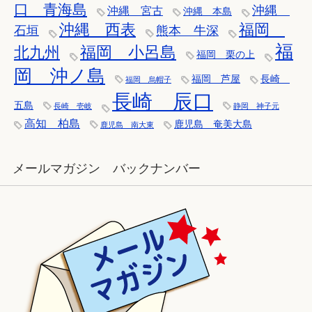
口 青海島
沖縄
沖縄 宮古
沖縄 本島
沖縄 西表
福岡
石垣
熊本 牛深
福
福岡 小呂島
北九州
福岡 栗の上
岡 沖ノ島
福岡 芦屋
長崎
福岡 烏帽子
長崎 辰口
五島
長崎 壱岐
静岡 神子元
高知 柏島
鹿児島 奄美大島
鹿児島 南大東
メールマガジン バックナンバー