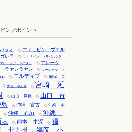
12月：雪の舞う辰口へ「それでもダ
イバーは潜ります」
イビングポイント
パラオ
フィリピン プエル
トガレラ
フィリピン マラパスクア
マレーシ
マレーシア シパダン
ア ラヤンラヤン
マーシャル マ
モルディブ
ュロ
和歌山 串
宮崎 延
大分 津久見
岡
山口 青
山口 見島
海島
沖縄 宮古
沖縄 本
沖縄
沖縄 石垣
西表
福
熊本 牛深
福岡 小
岡 北九州