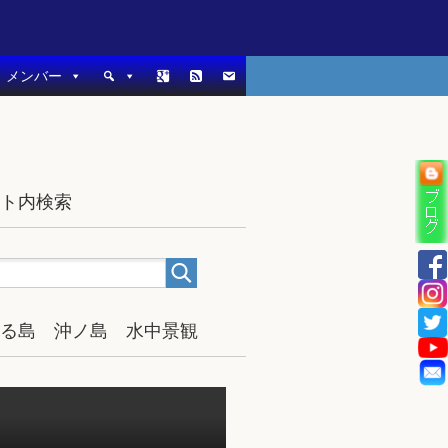
メンバー
イト内検索
宿る島 沖ノ島 水中景観