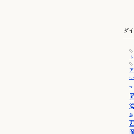
ダ
ジ
本
島