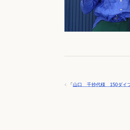
「
山口 千抄代様 150ダイ