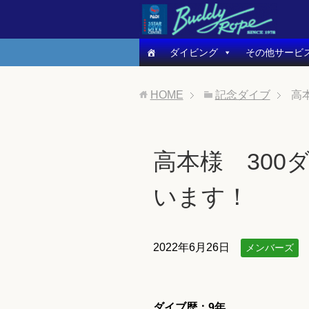
ダイビング
その他サービ
HOME
記念ダイブ
高
高本様 300
います！
2022年6月26日
メンバーズ
ダイブ歴：9
年