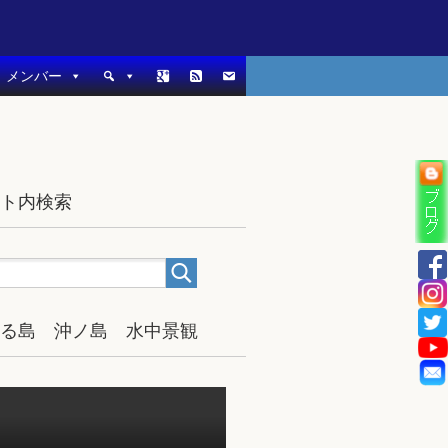
メンバー
イト内検索
宿る島 沖ノ島 水中景観