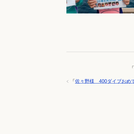
「
佐々野様 400ダイブおめ