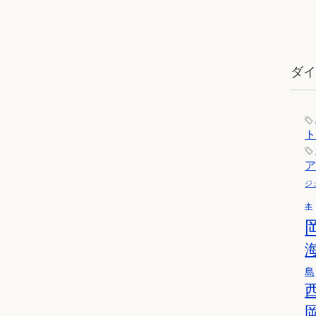
ダ
ジ
本
島