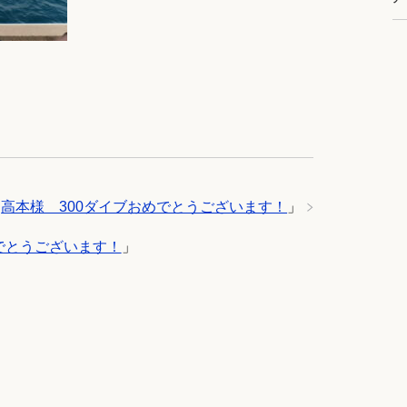
「
高本様 300ダイブおめでとうございます！
」
でとうございます！
」