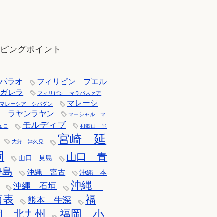
12月：雪の舞う辰口へ「それでもダ
イバーは潜ります」
イビングポイント
パラオ
フィリピン プエル
トガレラ
フィリピン マラパスクア
マレーシ
マレーシア シパダン
ア ラヤンラヤン
マーシャル マ
モルディブ
ュロ
和歌山 串
宮崎 延
大分 津久見
岡
山口 青
山口 見島
海島
沖縄 宮古
沖縄 本
沖縄
沖縄 石垣
西表
福
熊本 牛深
福岡 小
岡 北九州