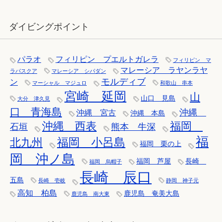
ダイビングポイント
パラオ
フィリピン プエルトガレラ
フィリピン マ
マレーシア ラヤンラヤ
ラパスクア
マレーシア シパダン
モルディブ
ン
マーシャル マジュロ
和歌山 串本
宮崎 延岡
山
山口 見島
大分 津久見
口 青海島
沖縄
沖縄 宮古
沖縄 本島
沖縄 西表
福岡
石垣
熊本 牛深
福
福岡 小呂島
北九州
福岡 栗の上
岡 沖ノ島
福岡 芦屋
長崎
福岡 烏帽子
長崎 辰口
五島
長崎 壱岐
静岡 神子元
高知 柏島
鹿児島 奄美大島
鹿児島 南大東