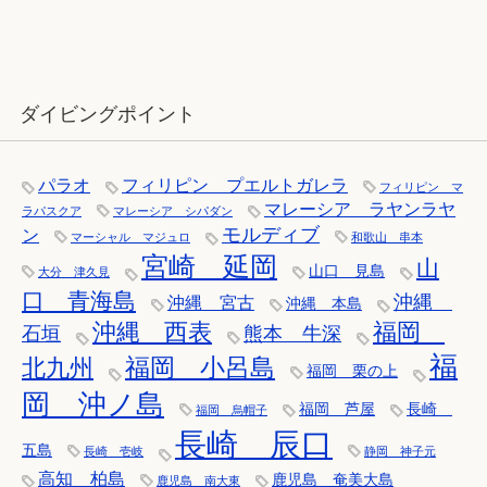
12月：雪の舞う辰口へ「それでもダ
イバーは潜ります」
ダイビングポイント
パラオ
フィリピン プエルトガレラ
フィリピン マ
マレーシア ラヤンラヤ
ラパスクア
マレーシア シパダン
モルディブ
ン
マーシャル マジュロ
和歌山 串本
宮崎 延岡
山
山口 見島
大分 津久見
口 青海島
沖縄
沖縄 宮古
沖縄 本島
沖縄 西表
福岡
石垣
熊本 牛深
福
福岡 小呂島
北九州
福岡 栗の上
岡 沖ノ島
福岡 芦屋
長崎
福岡 烏帽子
長崎 辰口
五島
長崎 壱岐
静岡 神子元
高知 柏島
鹿児島 奄美大島
鹿児島 南大東