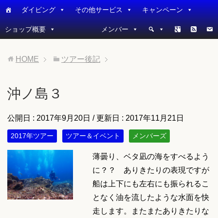
ダイビング
その他サービス
キャンペーン
ショップ概要
メンバー
HOME
ツアー後記
沖ノ島３
公開日 :
2017年9月20日
/ 更新日 :
2017年11月21日
2017年ツアー
ツアー＆イベント
メンバーズ
薄曇り、ベタ凪の海をすべるよう
に？？ ありきたりの表現ですが
船は上下にも左右にも振られるこ
となく油を流したような水面を快
走します。またまたありきたりな