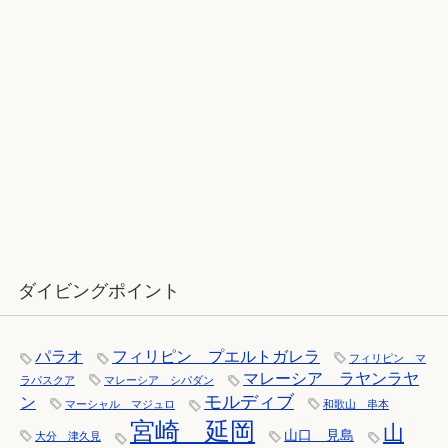
12月：雪の舞う辰口へ「それでもダ
イバーは潜ります」
ダイビングポイント
パラオ
フィリピン プエルトガレラ
フィリピン マ
マレーシア ラヤンラヤ
ラパスクア
マレーシア シパダン
モルディブ
ン
マーシャル マジュロ
和歌山 串本
宮崎 延岡
山
山口 見島
大分 津久見