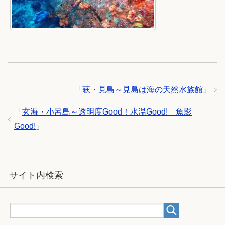
「
萩・見島～見島は海の天然水族館
」
「
玄海・小呂島～透明度Good！水温Good! 魚影
Good!
」
サイト内検索