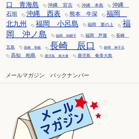
口 青海島
沖縄
沖縄 宮古
沖縄 本島
沖縄 西表
福岡
石垣
熊本 牛深
福
福岡 小呂島
北九州
福岡 栗の上
岡 沖ノ島
福岡 芦屋
長崎
福岡 烏帽子
長崎 辰口
五島
長崎 壱岐
静岡 神子元
高知 柏島
鹿児島 奄美大島
鹿児島 南大東
メールマガジン バックナンバー