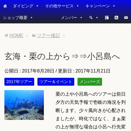
ダイビング
その他サービス
キャンペーン
ショップ概要
メンバー
HOME
ツアー後記
玄海・栗の上から⇒⇒小呂島へ
公開日 :
2017年8月28日
/ 更新日 :
2017年11月21日
2017年ツアー
ツアー＆イベント
メンバーズ
栗の上や小呂島へのツアーは前日
夕方の天気予報で壱岐の海況を判
断します。少々風向きが心配され
ましたが、時化ではなく、まぁ栗
の上が無理な場合は小呂へ行先変