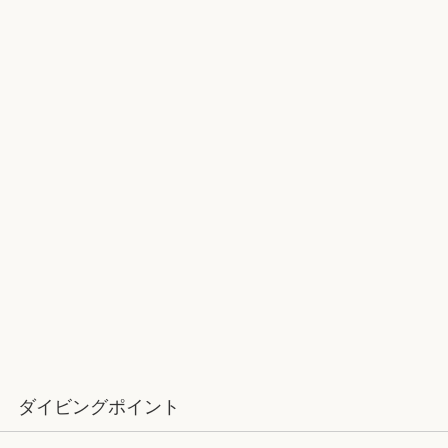
2017ラストダイブ：辰口～魚が纏わ
りついてくる
12月：雪の舞う辰口へ「それでもダ
イバーは潜ります」
ダイビングポイント