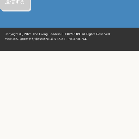
Copyright (C) 2026
The Diving Leaders BUDDYROPE All Rights Reserved.
〒803-0059
福岡県
北九州市八幡西区
萩原1-5-3 TEL:093-631-7447