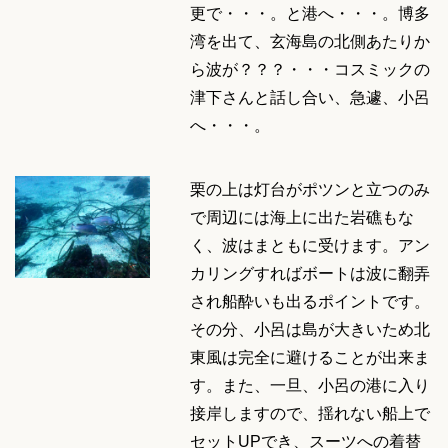
更で・・・。と港へ・・・。博多
湾を出て、玄海島の北側あたりか
ら波が？？？・・・コスミックの
津下さんと話し合い、急遽、小呂
へ・・・。
栗の上は灯台がポツンと立つのみ
で周辺には海上に出た岩礁もな
く、波はまともに受けます。アン
カリングすればボートは波に翻弄
され船酔いも出るポイントです。
その分、小呂は島が大きいため北
東風は完全に避けることが出来ま
す。また、一旦、小呂の港に入り
接岸しますので、揺れない船上で
セットUPでき、スーツへの着替