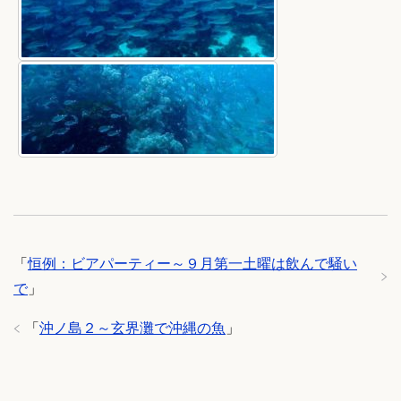
「
恒例：ビアパーティー～９月第一土曜は飲んで騒い
で
」
「
沖ノ島２～玄界灘で沖縄の魚
」