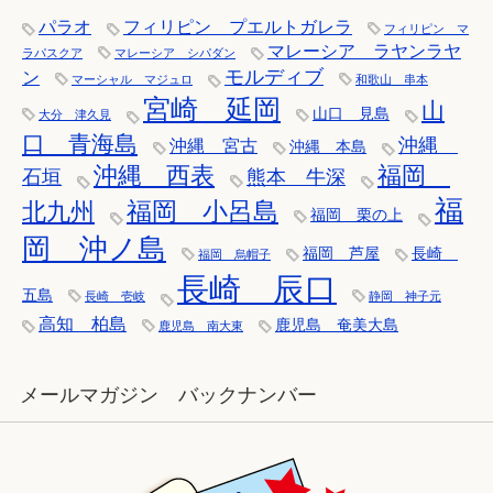
パラオ
フィリピン プエルトガレラ
フィリピン マ
マレーシア ラヤンラヤ
ラパスクア
マレーシア シパダン
モルディブ
ン
マーシャル マジュロ
和歌山 串本
宮崎 延岡
山
山口 見島
大分 津久見
口 青海島
沖縄
沖縄 宮古
沖縄 本島
沖縄 西表
福岡
石垣
熊本 牛深
福
福岡 小呂島
北九州
福岡 栗の上
岡 沖ノ島
福岡 芦屋
長崎
福岡 烏帽子
長崎 辰口
五島
長崎 壱岐
静岡 神子元
高知 柏島
鹿児島 奄美大島
鹿児島 南大東
メールマガジン バックナンバー