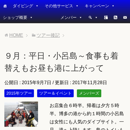
ダイビング
その他サービス
キャンペーン
ショップ概要
メンバー
HOME
ツアー後記
９月：平日・小呂島～食事も着
替えもお昼も港に上がって
公開日 :
2015年9月7日
/ 更新日 :
2017年11月28日
2015年ツアー
ツアー＆イベント
メンバーズ
お店集合６時半。帰着は夕方５時
半。博多の港から約１時間の小呂島
は女性にも人気のダイブサイト。一
旦、港へ上陸します。島のトイレも