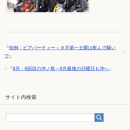
「
恒例：ビアパーティー～９月第一土曜は飲んで騒い
で
」
「
8月：6回目の沖ノ島～8月最後の日曜日も沖へ
」
サイト内検索