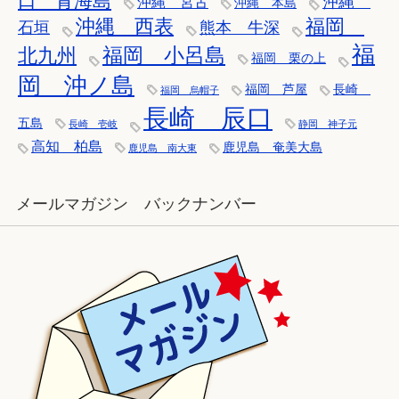
口 青海島
沖縄
沖縄 宮古
沖縄 本島
沖縄 西表
福岡
石垣
熊本 牛深
福
福岡 小呂島
北九州
福岡 栗の上
岡 沖ノ島
福岡 芦屋
長崎
福岡 烏帽子
長崎 辰口
五島
長崎 壱岐
静岡 神子元
高知 柏島
鹿児島 奄美大島
鹿児島 南大東
メールマガジン バックナンバー