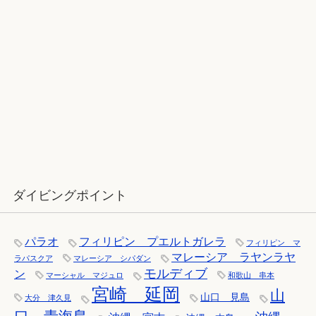
12月：雪の舞う辰口へ「それでもダ
イバーは潜ります」
ダイビングポイント
パラオ
フィリピン プエルトガレラ
フィリピン マ
マレーシア ラヤンラヤ
ラパスクア
マレーシア シパダン
モルディブ
ン
マーシャル マジュロ
和歌山 串本
宮崎 延岡
山
山口 見島
大分 津久見