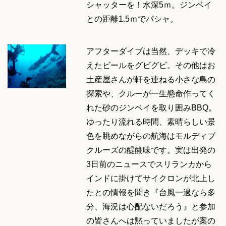
シャッターを！水深5ｍ。ジンベイ
との距離1.5ｍでパシャ。
アフターダイブは当然、デッキで冷
えたビールをグビグビ。その他はお
土産屋さんが軒を連ねる小さな島の
探索や、クルーが一生懸命作ってく
れた砂のジンベイを取り囲みBBQ。
ゆったり流れる時間、素晴らしい景
色を眺めながらの航海はモルディブ
クルーズの醍醐味です。実は出発の
3日前のニュースでスリランカから
インドに掛けてサイクロンが北上し
たとの情報を聞き『台風一過なら多
分、海況は心配ないだろう』と参加
の皆さんへは黙っていましたが案の