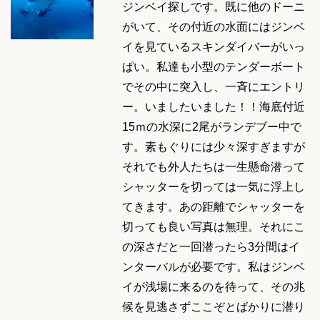
ジンベイ探しです。既に他のドーニ
がいて、その付近の水面にはジンベ
イを見ているスキンダイバーがいっ
ぱい。私達も小型のテンダーボート
でその中に突入し、一斉にエントリ
ー。いましたいました！！海底付近
15ｍの水深に2尾がランデブー中で
す。素もぐりには少々深すぎますが
それでも外人たちは一生懸命潜って
シャッターを切っては一気に浮上し
てきます。あの距離でシャッターを
切っても良い写真は無理。それにこ
の深さだと一回潜ったら3分間はイ
ンターバルが必要です。私はジンベ
イが浅場に来るのを待って、その兆
候を見逃さずここぞとばかりに潜り