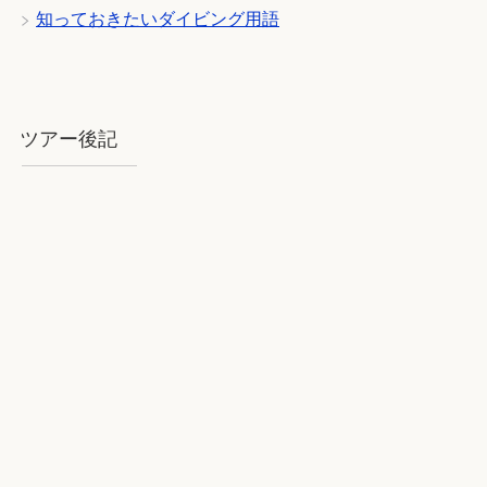
知っておきたいダイビング用語
ツアー後記
2018年8月石垣：気を揉むお天気と
石垣BLUE