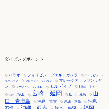
12月：雪の舞う辰口へ「それでもダ
イバーは潜ります」
ダイビングポイント
パラオ
フィリピン プエルトガレラ
フィリピン マ
マレーシア ラヤンラヤ
ラパスクア
マレーシア シパダン
モルディブ
ン
マーシャル マジュロ
和歌山 串本
宮崎 延岡
山
山口 見島
大分 津久見
口 青海島
沖縄
沖縄 宮古
沖縄 本島
沖縄 西表
福岡
石垣
熊本 牛深