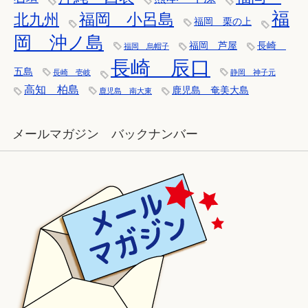
福
福岡 小呂島
北九州
福岡 栗の上
岡 沖ノ島
福岡 芦屋
長崎
福岡 烏帽子
長崎 辰口
五島
長崎 壱岐
静岡 神子元
高知 柏島
鹿児島 奄美大島
鹿児島 南大東
メールマガジン バックナンバー