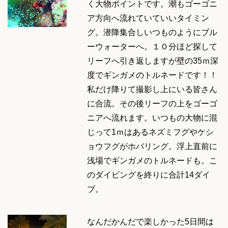
く大物ポイントです。潮もゴーゴニ
ア方向へ流れていていいタイミン
グ。潜降集合しいつものようにブル
ーウォーターへ。１０分ほど探して
リーフへ引き返しますが壁の35ｍ深
度でギンガメのトルネードです！！
私だけ降りて撮影し上にいる皆さん
に合流。その後リーフの上をゴーゴ
ニアへ流れます。いつもの大物に混
じって1ｍはあるネズミフグやケシ
ョウフグがホバリング。浮上直前に
浅場でギンガメのトルネードも。こ
のダイビングを終りに合計14ダイ
ブ。
なんだかんだで楽しかった5日間は