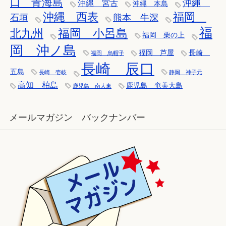
口 青海島
沖縄
沖縄 宮古
沖縄 本島
沖縄 西表
福岡
石垣
熊本 牛深
福
福岡 小呂島
北九州
福岡 栗の上
岡 沖ノ島
福岡 芦屋
長崎
福岡 烏帽子
長崎 辰口
五島
長崎 壱岐
静岡 神子元
高知 柏島
鹿児島 奄美大島
鹿児島 南大東
メールマガジン バックナンバー