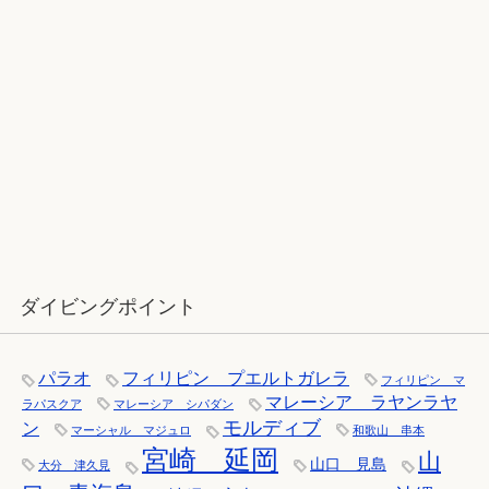
12月：雪の舞う辰口へ「それでもダ
イバーは潜ります」
ダイビングポイント
パラオ
フィリピン プエルトガレラ
フィリピン マ
マレーシア ラヤンラヤ
ラパスクア
マレーシア シパダン
モルディブ
ン
マーシャル マジュロ
和歌山 串本
宮崎 延岡
山
山口 見島
大分 津久見