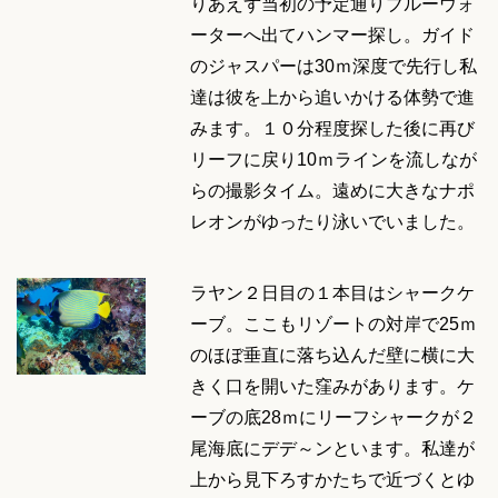
りあえず当初の予定通りブルーウォ
ーターへ出てハンマー探し。ガイド
のジャスパーは30ｍ深度で先行し私
達は彼を上から追いかける体勢で進
みます。１０分程度探した後に再び
リーフに戻り10ｍラインを流しなが
らの撮影タイム。遠めに大きなナポ
レオンがゆったり泳いでいました。
ラヤン２日目の１本目はシャークケ
ーブ。ここもリゾートの対岸で25ｍ
のほぼ垂直に落ち込んだ壁に横に大
きく口を開いた窪みがあります。ケ
ーブの底28ｍにリーフシャークが２
尾海底にデデ～ンといます。私達が
上から見下ろすかたちで近づくとゆ