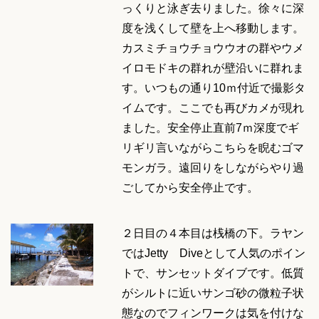
っくりと泳ぎ去りました。徐々に深
度を浅くして壁を上へ移動します。
カスミチョウチョウウオの群やウメ
イロモドキの群れが壁沿いに群れま
す。いつもの通り10ｍ付近で撮影タ
イムです。ここでも再びカメが現れ
ました。安全停止直前7ｍ深度でギ
リギリ言いながらこちらを睨むゴマ
モンガラ。遠回りをしながらやり過
ごしてから安全停止です。
２日目の４本目は桟橋の下。ラヤン
ではJetty Diveとして人気のポイン
トで、サンセットダイブです。低質
がシルトに近いサンゴ砂の微粒子状
態なのでフィンワークは気を付けな