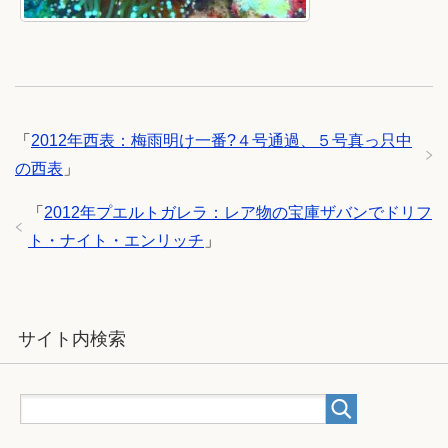
「
2012年西表：梅雨明け一番?４号通過、５号真っ只中
の西表
」
「
2012年プエルトガレラ：レア物の宝庫ザバンでドリフ
ト・ナイト・エンリッチ
」
サイト内検索