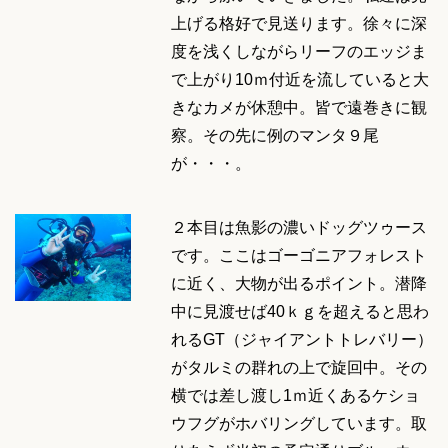
上げる格好で見送ります。徐々に深
度を浅くしながらリーフのエッジま
で上がり10ｍ付近を流していると大
きなカメが休憩中。皆で遠巻きに観
察。その先に例のマンタ９尾
が・・・。
２本目は魚影の濃いドッグツゥース
です。ここはゴーゴニアフォレスト
に近く、大物が出るポイント。潜降
中に見渡せば40ｋｇを超えると思わ
れるGT（ジャイアントトレバリー）
がタルミの群れの上で旋回中。その
横では差し渡し1ｍ近くあるケショ
ウフグがホバリングしています。取