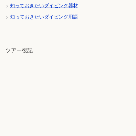
知っておきたいダイビング器材
知っておきたいダイビング用語
ツアー後記
2018年8月石垣：気を揉むお天気と
石垣BLUE