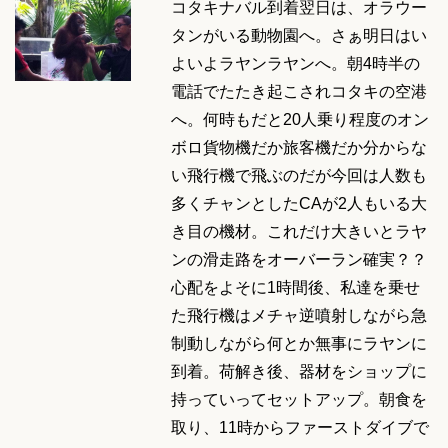
コタキナバル到着翌日は、オラウー
タンがいる動物園へ。さぁ明日はい
よいよラヤンラヤンへ。朝4時半の
電話でたたき起こされコタキの空港
へ。何時もだと20人乗り程度のオン
ボロ貨物機だか旅客機だか分からな
い飛行機で飛ぶのだが今回は人数も
多くチャンとしたCAが2人もいる大
き目の機材。これだけ大きいとラヤ
ンの滑走路をオーバーラン確実？？
心配をよそに1時間後、私達を乗せ
た飛行機はメチャ逆噴射しながら急
制動しながら何とか無事にラヤンに
到着。荷解き後、器材をショップに
持っていってセットアップ。朝食を
取り、11時からファーストダイブで