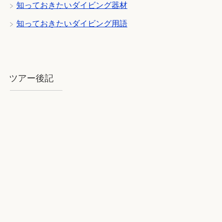
知っておきたいダイビング器材
知っておきたいダイビング用語
ツアー後記
2018年8月石垣：気を揉むお天気と
石垣BLUE