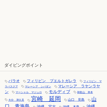
12月：雪の舞う辰口へ「それでもダ
イバーは潜ります」
ダイビングポイント
パラオ
フィリピン プエルトガレラ
フィリピン マ
マレーシア ラヤンラヤ
ラパスクア
マレーシア シパダン
モルディブ
ン
マーシャル マジュロ
和歌山 串本
宮崎 延岡
山
山口 見島
大分 津久見
口 青海島
沖縄
沖縄 宮古
沖縄 本島