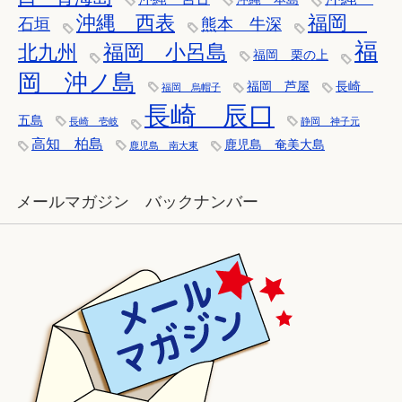
沖縄 西表
福岡
石垣
熊本 牛深
福
福岡 小呂島
北九州
福岡 栗の上
岡 沖ノ島
福岡 芦屋
長崎
福岡 烏帽子
長崎 辰口
五島
長崎 壱岐
静岡 神子元
高知 柏島
鹿児島 奄美大島
鹿児島 南大東
メールマガジン バックナンバー