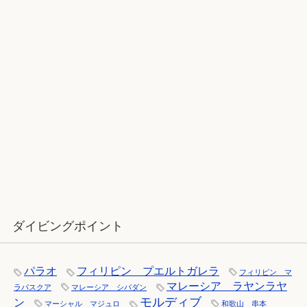
2017ラストダイブ：辰口～魚が纏わ
りついてくる
12月：雪の舞う辰口へ「それでもダ
イバーは潜ります」
ダイビングポイント
パラオ
フィリピン プエルトガレラ
フィリピン マ
マレーシア ラヤンラヤ
ラパスクア
マレーシア シパダン
モルディブ
ン
マーシャル マジュロ
和歌山 串本