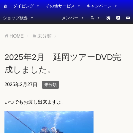
ダイビング
その他サービス
キャンペーン
ショップ概要
メンバー
HOME
未分類
2025年2月 延岡ツアーDVD完
成しました。
2025年2月27日
未分類
いつでもお渡し出来ますよ。