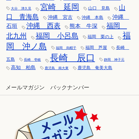
宮崎 延岡
山
山口 見島
大分 津久見
口 青海島
沖縄
沖縄 宮古
沖縄 本島
沖縄 西表
福岡
石垣
熊本 牛深
福
福岡 小呂島
北九州
福岡 栗の上
岡 沖ノ島
福岡 芦屋
長崎
福岡 烏帽子
長崎 辰口
五島
長崎 壱岐
静岡 神子元
高知 柏島
鹿児島 奄美大島
鹿児島 南大東
メールマガジン バックナンバー