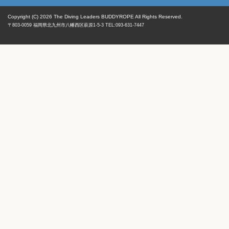
Copyright (C) 2026
The Diving Leaders BUDDYROPE All Rights Reserved.
〒803-0059
福岡県
北九州市八幡西区
萩原1-5-3 TEL:093-631-7447