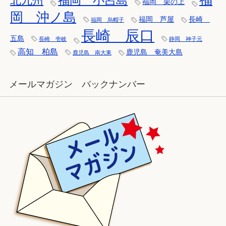
福岡 小呂島
北九州
福岡 栗の上
岡 沖ノ島
福岡 芦屋
長崎
福岡 烏帽子
長崎 辰口
五島
長崎 壱岐
静岡 神子元
高知 柏島
鹿児島 奄美大島
鹿児島 南大東
メールマガジン バックナンバー