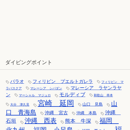
12月：雪の舞う辰口へ「それでもダ
イバーは潜ります」
ダイビングポイント
パラオ
フィリピン プエルトガレラ
フィリピン マ
マレーシア ラヤンラヤ
ラパスクア
マレーシア シパダン
モルディブ
ン
マーシャル マジュロ
和歌山 串本
宮崎 延岡
山
山口 見島
大分 津久見
口 青海島
沖縄
沖縄 宮古
沖縄 本島
沖縄 西表
福岡
石垣
熊本 牛深
福