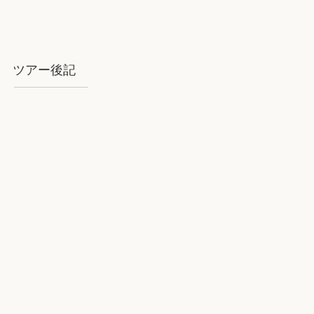
ツアー後記
2018年8月石垣：気を揉むお天気と
石垣BLUE