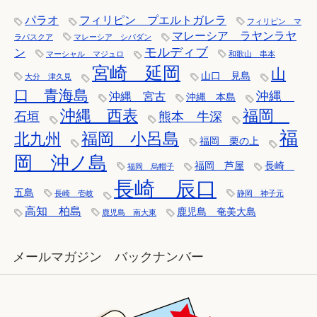
パラオ
フィリピン プエルトガレラ
フィリピン マ
マレーシア ラヤンラヤ
ラパスクア
マレーシア シパダン
モルディブ
ン
マーシャル マジュロ
和歌山 串本
宮崎 延岡
山
山口 見島
大分 津久見
口 青海島
沖縄
沖縄 宮古
沖縄 本島
沖縄 西表
福岡
石垣
熊本 牛深
福
福岡 小呂島
北九州
福岡 栗の上
岡 沖ノ島
福岡 芦屋
長崎
福岡 烏帽子
長崎 辰口
五島
長崎 壱岐
静岡 神子元
高知 柏島
鹿児島 奄美大島
鹿児島 南大東
メールマガジン バックナンバー