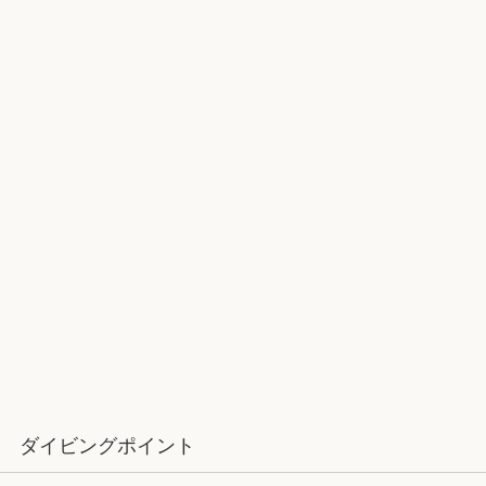
2017ラストダイブ：辰口～魚が纏わ
りついてくる
12月：雪の舞う辰口へ「それでもダ
イバーは潜ります」
ダイビングポイント