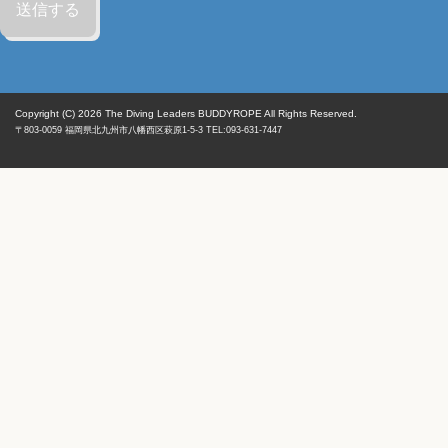
Copyright (C) 2026
The Diving Leaders BUDDYROPE All Rights Reserved.
〒803-0059
福岡県
北九州市八幡西区
萩原1-5-3 TEL:093-631-7447