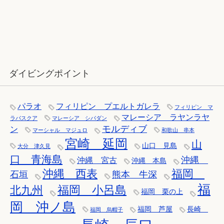
12月：雪の舞う辰口へ「それでもダ
イバーは潜ります」
ダイビングポイント
パラオ
フィリピン プエルトガレラ
フィリピン マ
マレーシア ラヤンラヤ
ラパスクア
マレーシア シパダン
モルディブ
ン
マーシャル マジュロ
和歌山 串本
宮崎 延岡
山
山口 見島
大分 津久見
口 青海島
沖縄
沖縄 宮古
沖縄 本島
沖縄 西表
福岡
石垣
熊本 牛深
福
福岡 小呂島
北九州
福岡 栗の上
岡 沖ノ島
福岡 芦屋
長崎
福岡 烏帽子