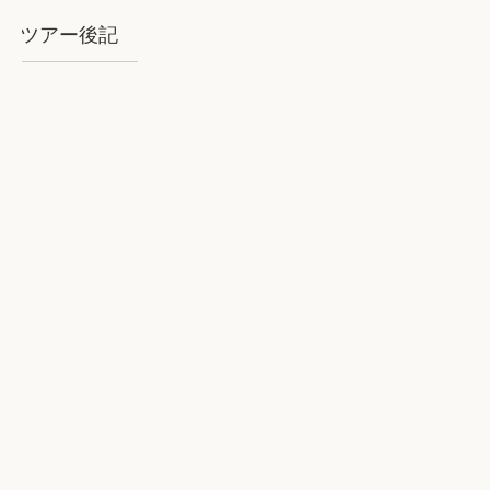
ツアー後記
2018年8月石垣：気を揉むお天気と
石垣BLUE