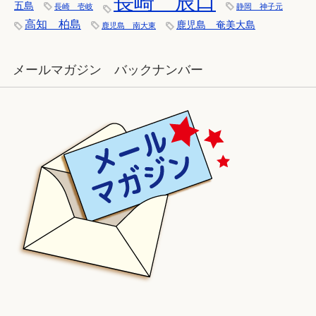
長崎 辰口
五島
長崎 壱岐
静岡 神子元
高知 柏島
鹿児島 奄美大島
鹿児島 南大東
メールマガジン バックナンバー