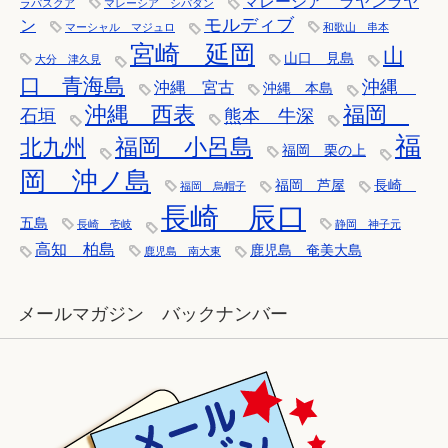
マレーシア ラヤンラヤ
ラパスクア
マレーシア シパダン
モルディブ
ン
マーシャル マジュロ
和歌山 串本
宮崎 延岡
山
山口 見島
大分 津久見
口 青海島
沖縄
沖縄 宮古
沖縄 本島
沖縄 西表
福岡
石垣
熊本 牛深
福
福岡 小呂島
北九州
福岡 栗の上
岡 沖ノ島
福岡 芦屋
長崎
福岡 烏帽子
長崎 辰口
五島
長崎 壱岐
静岡 神子元
高知 柏島
鹿児島 奄美大島
鹿児島 南大東
メールマガジン バックナンバー