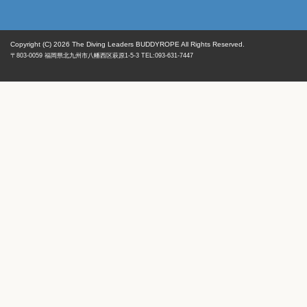
Copyright (C) 2026
The Diving Leaders BUDDYROPE All Rights Reserved.
〒803-0059
福岡県
北九州市八幡西区
萩原1-5-3 TEL:093-631-7447