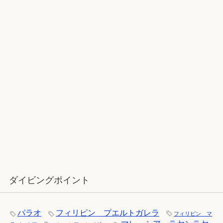
2017ラストダイブ：辰口～魚が纏わ
りついてくる
12月：雪の舞う辰口へ「それでもダ
イバーは潜ります」
ダイビングポイント
パラオ
フィリピン プエルトガレラ
フィリピン マ