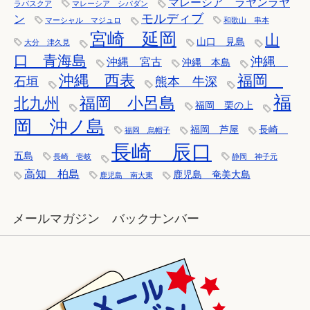
マレーシア ラヤンラヤ
ラパスクア
マレーシア シパダン
モルディブ
ン
マーシャル マジュロ
和歌山 串本
宮崎 延岡
山
山口 見島
大分 津久見
口 青海島
沖縄
沖縄 宮古
沖縄 本島
沖縄 西表
福岡
石垣
熊本 牛深
福
福岡 小呂島
北九州
福岡 栗の上
岡 沖ノ島
福岡 芦屋
長崎
福岡 烏帽子
長崎 辰口
五島
長崎 壱岐
静岡 神子元
高知 柏島
鹿児島 奄美大島
鹿児島 南大東
メールマガジン バックナンバー