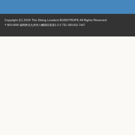
Copyright (C) 2026
The Diving Leaders BUDDYROPE All Rights Reserved.
〒803-0059
福岡県
北九州市八幡西区
萩原1-5-3 TEL:093-631-7447