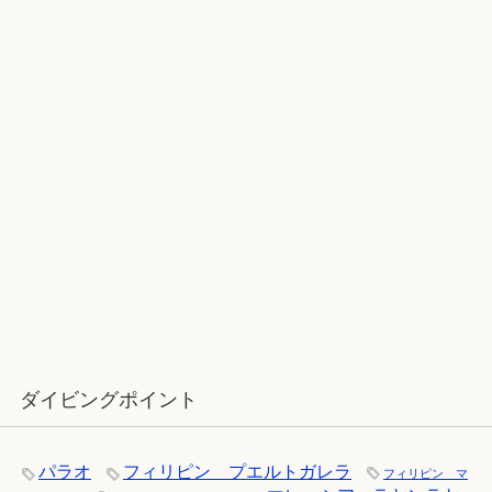
2017ラストダイブ：辰口～魚が纏わ
りついてくる
12月：雪の舞う辰口へ「それでもダ
イバーは潜ります」
ダイビングポイント
パラオ
フィリピン プエルトガレラ
フィリピン マ