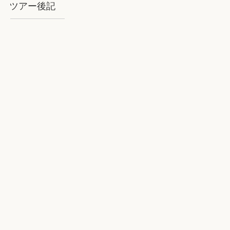
ツアー後記
2018年8月石垣：気を揉むお天気と
石垣BLUE