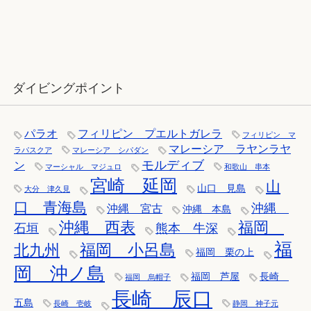
12月：雪の舞う辰口へ「それでもダ
イバーは潜ります」
ダイビングポイント
パラオ
フィリピン プエルトガレラ
フィリピン マ
マレーシア ラヤンラヤ
ラパスクア
マレーシア シパダン
モルディブ
ン
マーシャル マジュロ
和歌山 串本
宮崎 延岡
山
山口 見島
大分 津久見
口 青海島
沖縄
沖縄 宮古
沖縄 本島
沖縄 西表
福岡
石垣
熊本 牛深
福
福岡 小呂島
北九州
福岡 栗の上
岡 沖ノ島
福岡 芦屋
長崎
福岡 烏帽子
長崎 辰口
五島
長崎 壱岐
静岡 神子元