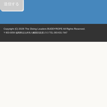
Copyright (C) 2026
The Diving Leaders BUDDYROPE All Rights Reserved.
〒803-0059
福岡県
北九州市八幡西区
萩原1-5-3 TEL:093-631-7447