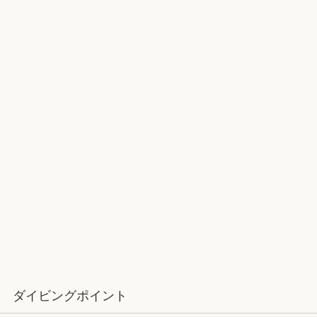
2017ラストダイブ：辰口～魚が纏わ
りついてくる
12月：雪の舞う辰口へ「それでもダ
イバーは潜ります」
ダイビングポイント