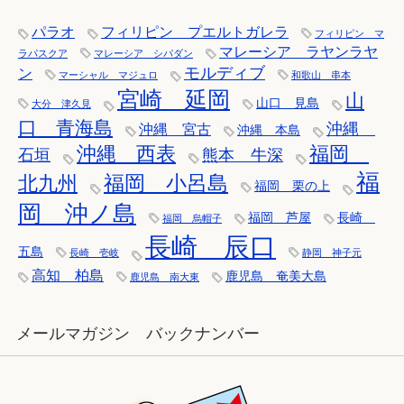
パラオ
フィリピン プエルトガレラ
フィリピン マ
マレーシア ラヤンラヤ
ラパスクア
マレーシア シパダン
モルディブ
ン
マーシャル マジュロ
和歌山 串本
宮崎 延岡
山
山口 見島
大分 津久見
口 青海島
沖縄
沖縄 宮古
沖縄 本島
沖縄 西表
福岡
石垣
熊本 牛深
福
福岡 小呂島
北九州
福岡 栗の上
岡 沖ノ島
福岡 芦屋
長崎
福岡 烏帽子
長崎 辰口
五島
長崎 壱岐
静岡 神子元
高知 柏島
鹿児島 奄美大島
鹿児島 南大東
メールマガジン バックナンバー