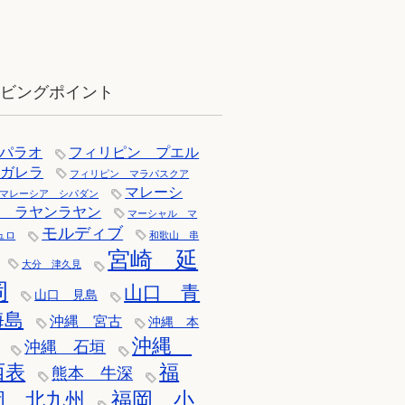
12月：雪の舞う辰口へ「それでもダ
イバーは潜ります」
イビングポイント
パラオ
フィリピン プエル
トガレラ
フィリピン マラパスクア
マレーシ
マレーシア シパダン
ア ラヤンラヤン
マーシャル マ
モルディブ
ュロ
和歌山 串
宮崎 延
大分 津久見
岡
山口 青
山口 見島
海島
沖縄 宮古
沖縄 本
沖縄
沖縄 石垣
西表
福
熊本 牛深
福岡 小
岡 北九州