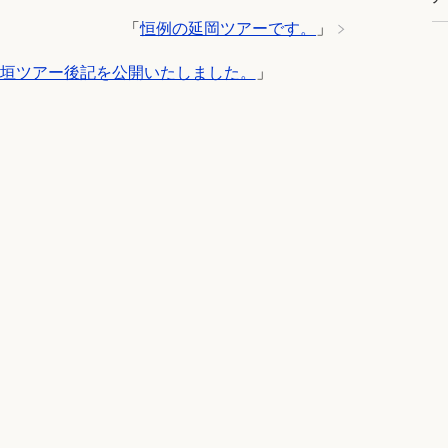
「
恒例の延岡ツアーです。
」
月 石垣ツアー後記を公開いたしました。
」