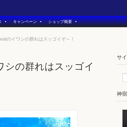
ス
キャンペーン
ショップ概要
lboalのイワシの群れはスッゴイぞ～！
サ
のイワシの群れはスッゴイ
神