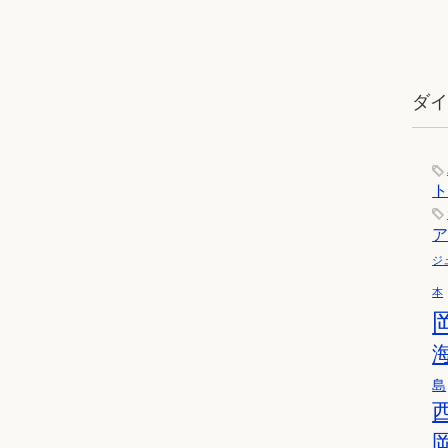
ダ
ジ
本
島