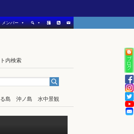
メンバー
イト内検索
宿る島 沖ノ島 水中景観